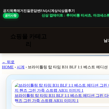
본
문
공지목록
매거진
질문답변
FAQ
시계상식
상품후기
바
신상 업데이트 : 루이비통 티셔츠, 아크네스튜디오 니트
공지사항
로
가
기
쇼핑몰 카테고
남
리
← 뒤로
HOME
›
시계
›
브라이틀링 탑 타임 B31 BLF 1:1 베스트 에디
브라이틀링 탑 타임 B31 BLF 1:1 베스트 에디션 그린
핸즈 그린 가죽 스트랩 AB31 이미지 1