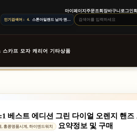
마이페이지
주문조회
장바구니
로그인
인기검색어 :
4.
스톤아일랜드 남자 맨투맨
스
스카프
모자
캐리어
기타상품
 1:1 베스트 에디션 그린 다이얼 오렌지 핸즈
요약정보 및 구매
, 홍콩명품시계, 하이엔드워치