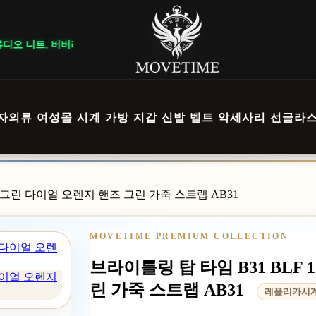
, 버버리 바지, 발렌시아가 청바지 총 12개가 입고되었습니다.
자의류
여성몰
시계
가방
지갑
신발
벨트
악세사리
선글라
션 그린 다이얼 오렌지 핸즈 그린 가죽 스트랩 AB31
MOVETIME PREMIUM COLLECTION
브라이틀링 탑 타임 B31 BLF
 다이얼 오렌지
린 가죽 스트랩 AB31
레플리카시계