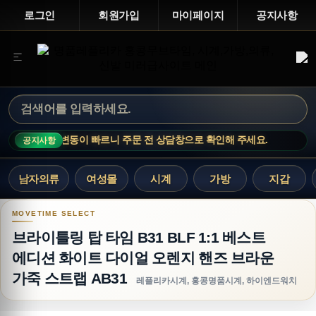
로그인
회원가입
마이페이지
공지사항
기 상품은 재고 변동이 빠르니 주문 전 상담창으로 확인해 주세요.
MOVE
공지사항
남자의류
여성몰
시계
가방
지갑
브라이틀링 탑 타임 B31 BLF 1:1 베스트 에디션
브라이틀링 탑 타임 B31 BLF 1:1 베스트
에디션 화이트 다이얼 오렌지 핸즈 브라운
가죽 스트랩 AB31
레플리카시계, 홍콩명품시계, 하이엔드워치