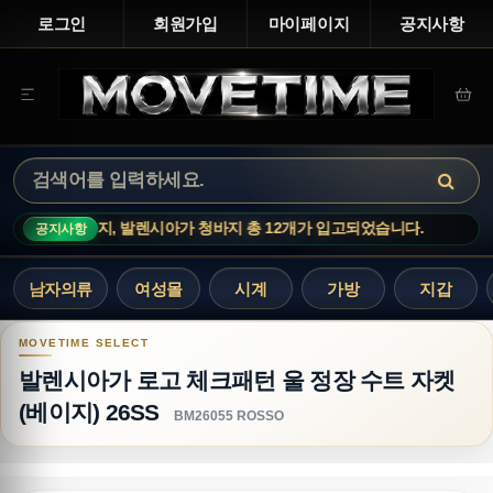
로그인
회원가입
마이페이지
공지사항
가 청바지 총 12개가 입고되었습니다.
신상 업데이트 : 루이비통 티
공지사항
남자의류
여성몰
시계
가방
지갑
발렌시아가 로고 체크패턴 울 정장 수트 자켓 (베이지
발렌시아가 로고 체크패턴 울 정장 수트 자켓
(베이지) 26SS
BM26055 ROSSO