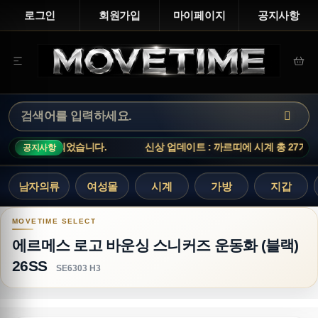
로그인
회원가입
마이페이지
공지사항
 27개가 입고되었습니다.
신상 업데이트 : 까르띠에 시계 총 27개가
공지사항
남자의류
여성몰
시계
가방
지갑
에르메스 로고 바운싱 스니커즈 운동화 (블랙) 26S
에르메스 로고 바운싱 스니커즈 운동화 (블랙)
26SS
SE6303 H3