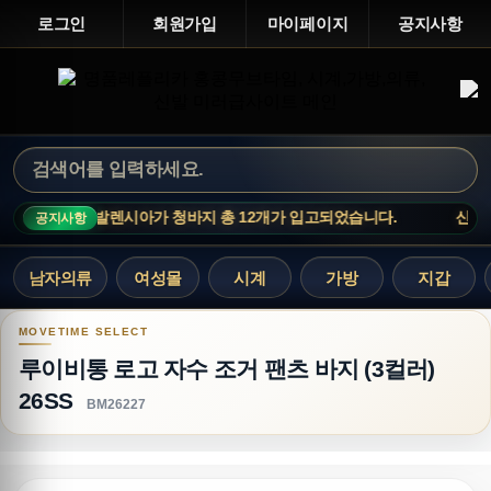
로그인
회원가입
마이페이지
공지사항
버버리 바지, 발렌시아가 청바지 총 12개가 입고되었습니다.
신상 업
공지사항
남자의류
여성몰
시계
가방
지갑
루이비통 로고 자수 조거 팬츠 바지 (3컬러) 26SS
루이비통 로고 자수 조거 팬츠 바지 (3컬러)
26SS
BM26227