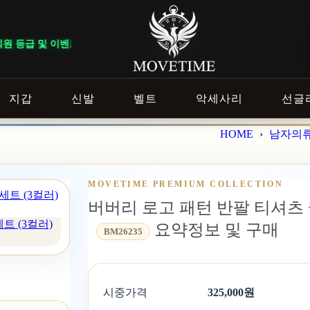
라 혜택이 다르게 적용됩니다. ｜ DELIVERY NOTICE · 지역에 따라
지갑
신발
벨트
악세사리
선글
HOME
›
남자의
MOVETIME PREMIUM COLLECTION
버버리 로고 패턴 반팔 티셔츠 +
트 (3컬러)
요약정보 및 구매
BM26235
시중가격
325,000원