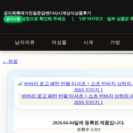
본
문
공지목록
매거진
질문답변
FAQ
시계상식
상품후기
바
세요. ｜ VIP NOTICE · 일부 상품은 회원 등급 및 이벤트 조건에 따
공지사항
로
가
기
남자의류
여성몰
시계
가방
← 뒤로
버버리 로고 패턴 반팔 티셔츠 + 쇼츠 반바지 상하의 세
26SS 이미지 1
2026-04-04일에 등록된 제품입니다.
조회수 3,313