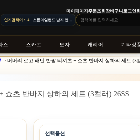
마이페이지
주문조회
장바구니
로그인
 배송 일정이 달라질 수 있으니 주문 전 상담창으로 문의해 주세요.
인기검색어 :
4.
스톤아일랜드 남자 맨투맨
라스
스카프
모자
캐리어
기타상
류
›
버버리 로고 패턴 반팔 티셔츠 + 쇼츠 반바지 상하의 세트 (3컬러
 쇼츠 반바지 상하의 세트 (3컬러) 26SS
선택옵션