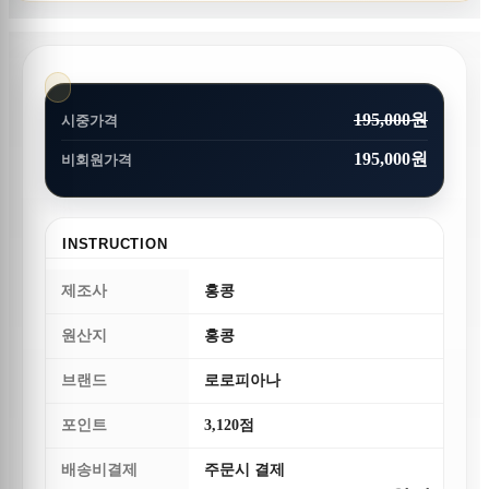
195,000원
시중가격
195,000원
비회원가격
INSTRUCTION
제조사
홍콩
원산지
홍콩
브랜드
로로피아나
포인트
3,120점
배송비결제
주문시 결제