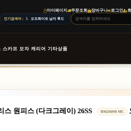
마이페이지
주문조회
장바구니
로그인
5.
오프화이트 남자 후드
인기검색어 :
6.
루이비통 남자 니트
스
스카프
모자
캐리어
기타상품
스 원피스 (다크그레이) 26SS
BM26098 MC