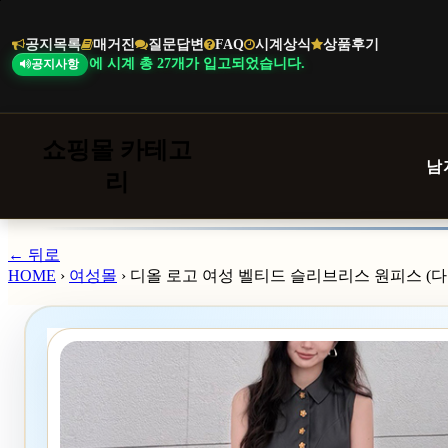
본
문
공지목록
매거진
질문답변
FAQ
시계상식
상품후기
바
 까르띠에 시계 총 27개가 입고되었습니다.
공지사항
로
가
기
쇼핑몰 카테고
남
리
← 뒤로
HOME
›
여성몰
›
디올 로고 여성 벨티드 슬리브리스 원피스 (다크