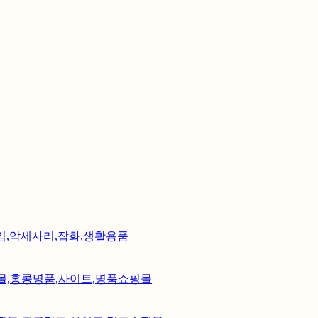
무브타임,악세사리,잡화,생활용품
타임쇼핑몰,홍콩명품,사이트,명품쇼핑몰