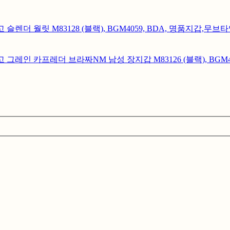
 로고 슬렌더 월릿 M83128 (블랙), BGM4059, BDA, 명품지
S 로고 그레인 카프레더 브라짜NM 남성 장지갑 M83126 (블랙), 