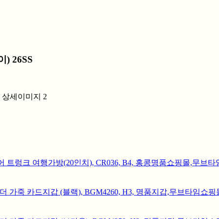
 26SS
리크 캐리어 트렁크 여행가방(20인치), CR036, B4, 홍콩명품쇼핑몰,
.S 레더 가죽 카드지갑 (블랙), BGM4260, H3, 명품지갑,무브