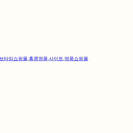
명품지갑,무브타임쇼핑몰,홍콩명품,사이트,명품쇼핑몰