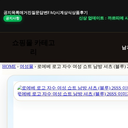
본
문
공지목록
매거진
질문답변
FAQ
시계상식
상품후기
바
신상 업데이트 : 까르띠에 시계
공지사항
로
가
기
쇼핑몰 카테고
남
리
← 뒤로
HOME
›
여성몰
›
로에베 로고 자수 여성 쇼트 남방 셔츠 (블루) 2
로에베 로고 자수 여성 쇼트 남방 셔츠 (블루) 26SS 이미