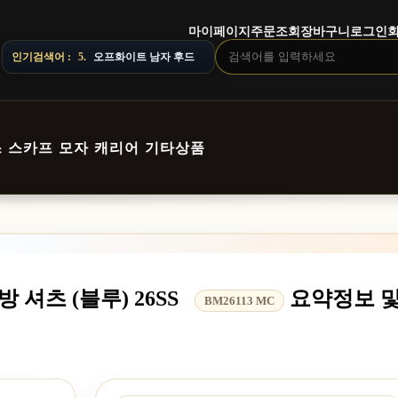
마이페이지
주문조회
장바구니
로그인
인기검색어 :
6.
루이비통 남자 니트
스
스카프
모자
캐리어
기타상품
 셔츠 (블루) 26SS
요약정보 
BM26113 MC