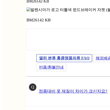
BM26142 KB
BM26142 KB
열린 분류
홍콩명품의류 FAQ
해외배
반품/환불안내
Q
정품대비 옷 재질이 차이가 크신지요?