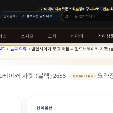
마이페이지
주문조회
장바구니
로그인
DELIVERY NOTICE · 지역에 따라 배송 일정이 달라질 수 있으니 주
인기검색어 :
3.
버버리 남자 셔츠
라스
스카프
모자
캐리어
기타상
ME
›
남자의류
›
발렌시아가 로고 터틀넥 윈드브레이커 자켓 (블랙
이커 자켓 (블랙) 26SS
요약
BM26142 KB
선택옵션