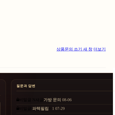
상품문의 쓰기
새 창
더보기
질문과 답변
비밀글
N
새글
가방 문의
08-06
비밀글
파텍필립
+
1
07-29