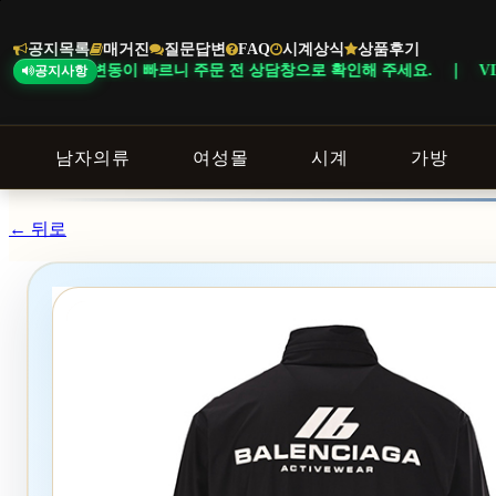
본
문
공지목록
매거진
질문답변
FAQ
시계상식
상품후기
바
변동이 빠르니 주문 전 상담창으로 확인해 주세요. ｜ VIP NOTICE · 
공지사항
로
가
기
남자의류
여성몰
시계
가방
← 뒤로