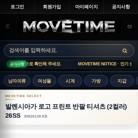
로그인
회원가입
마이페이지
공지사항
인해 주세요.
MOVETIME NOTICE · 인기 상품은 재고 변동이 빠
공지사항
남자의류
여성몰
시계
가방
지갑
발렌시아가 로고 프린트 반팔 티셔츠 (2컬러) 26SS
발렌시아가 로고 프린트 반팔 티셔츠 (2컬러)
26SS
BM26149 KB