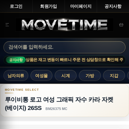
로그인
회원가입
마이페이지
공지사항
NOTICE · 인기 상품은 재고 변동이 빠르니 주문 전 상담창으로 확인해 주세요.
공지사항
남자의류
여성몰
시계
가방
지갑
루이비통 로고 여성 그래픽 자수 카라 자켓 (베이지)
루이비통 로고 여성 그래픽 자수 카라 자켓
(베이지) 26SS
BM26375 MC