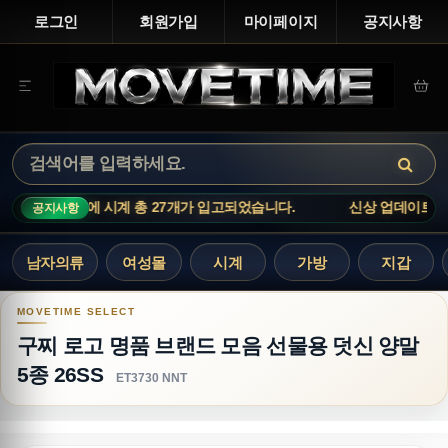
로그인
회원가입
마이페이지
공지사항
까르띠에 시계 총 27개가 입고되었습니다.
신상 업데이트 : 까르띠에 
공지사항
남자의류
여성몰
시계
가방
지갑
구찌 로고 명품 브랜드 모음 선물용 덧신 양말 5종 2
구찌 로고 명품 브랜드 모음 선물용 덧신 양말
5종 26SS
ET3730 NNT