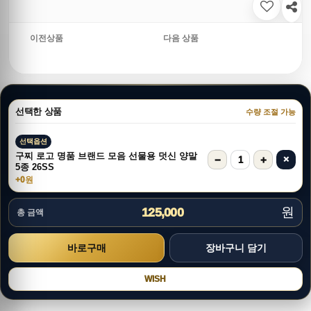
이전상품
다음 상품
선택한 상품
수량 조절 가능
선택옵션
구찌 로고 명품 브랜드 모음 선물용 덧신 양말
−
+
×
1
5종 26SS
+0원
원
125,000
총 금액
WISH