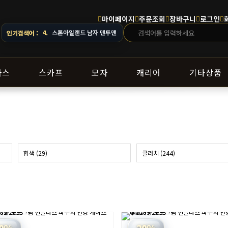
마이페이지
주문조회
장바구니
로그인
5.
오프화이트 남자 후드
인기검색어 :
라스
스카프
모자
캐리어
기타상품
힙색 (29)
클러치 (244)
0%
20%