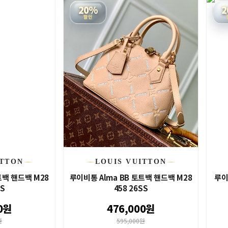
20%
2
할인
ITTON
LOUIS VUITTON
토트백 핸드백 M28
루이비통 Alma BB 토트백 핸드백 M28
루이
SS
458 26SS
0원
476,000원
원
595,000원