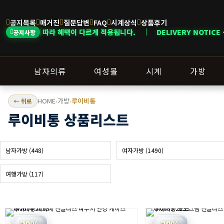
공지목록
매거진
질문답변
FAQ
시계상식
상품후기
이 다르게 적용됩니다. ｜ DELIVERY NOTICE · 지역에 따라 배송 일정
공지사항
남자의류
여성몰
시계
가방
HOME
가방
루이비통
← 뒤로
›
›
루이비통 상품리스트
남자가방 (448)
여자가방 (1490)
여행가방 (117)
20%
20%