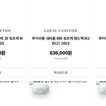
ITTON
LOUIS VUITTON
 20 토트백 M
루이비통 네버풀 MM 토트백 핸드백 M2
루이비
6SS
8527 26SS
0원
636,000원
원
795,000원
트
위시리스트
20%
2
할인