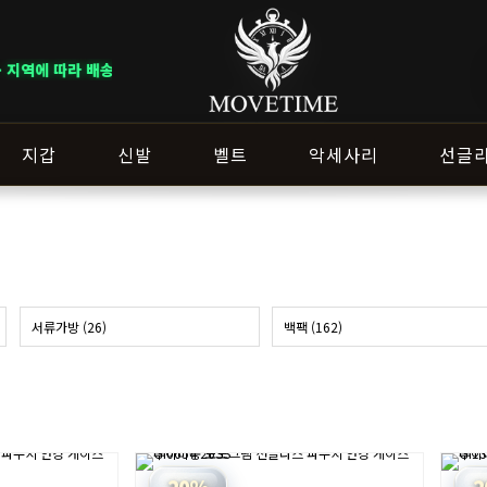
이 달라질 수 있으니 주문 전 상담창으로 문의해 주세요.
지갑
신발
벨트
악세사리
선글
서류가방 (26)
백팩 (162)
20%
2