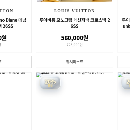
ITTON
LOUIS VUITTON
o Diane 데님
루이비통 모노그램 메신저백 크로스백 2
루이
 26SS
6SS
un
0원
580,000원
원
725,000원
트
위시리스트
20%
2
할인