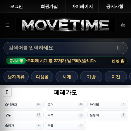
로그인
회원가입
마이페이지
공지사항
: 까르띠에 시계 총 27개가 입고되었습니다.
신상 업데이트 : 까르띠
공지사항
남자의류
여성몰
시계
가방
지갑
페레가모
스니커즈
로퍼
하이탑
36
33
5
구두
부츠
운동화
64
1
1
슬리퍼
샌들
4
1