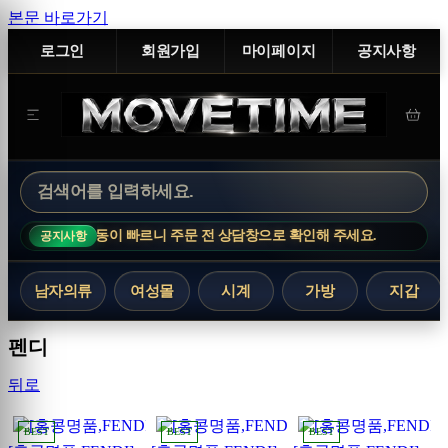
본문 바로가기
로그인
회원가입
마이페이지
공지사항
은 재고 변동이 빠르니 주문 전 상담창으로 확인해 주세요.
MOVETIME
공지사항
남자의류
여성몰
시계
가방
지갑
펜디
뒤로
BEST
BEST
BEST