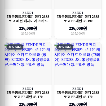
FENDI
FENDI
[홍콩명품,FENDI] 펜디 26SS
[홍콩명품,FENDI] 펜디 26SS
로고 패턴 캐시미어 스카프
로고 FF패턴 35-190
머플러...
리버서블 캐시...
236,000원
236,000원
295,000원
295,000원
20% SALE
20% SALE
FENDI
FENDI
[홍콩명품,FENDI] 펜디 26SS
[홍콩명품,FENDI] 펜디 26SS
로고 FF패턴 45-170
로고 FF패턴 45-170
캐시미어 스카...
캐시미어 스카...
236,000원
236,000원