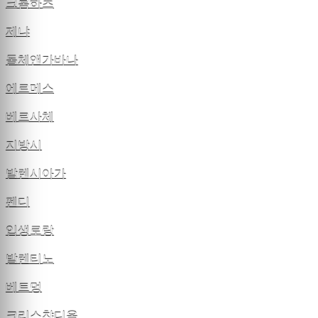
크롬하츠
제냐
돌체앤가바나
에르메스
베르사체
지방시
발렌시아가
펜디
입생로랑
발렌티노
베트멍
크리스챤디올