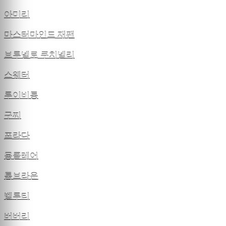
아미리
마스터마인드 재팬
브루넬로 쿠치넬리
스웨터
루이비통
구찌
프라다
몽클레어
톰브라운
벨루티
버버리