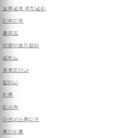
브루넬로 쿠치넬리
미우미우
톰포드
메종마르지엘라
셀린느
로로피아나
알마니
키톤
티셔츠
아크네스튜디오
루이비통