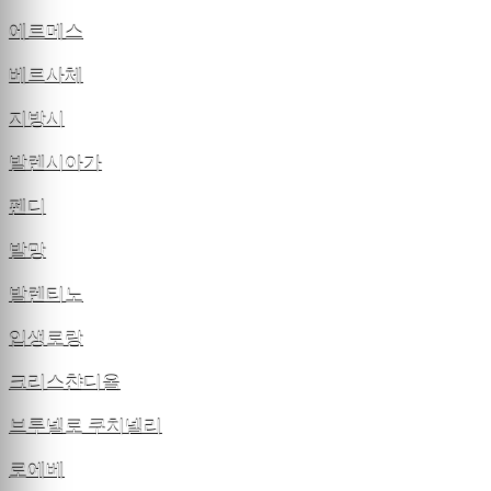
에르메스
베르사체
지방시
발렌시아가
펜디
발망
발렌티노
입생로랑
크리스챤디올
브루넬로 쿠치넬리
로에베