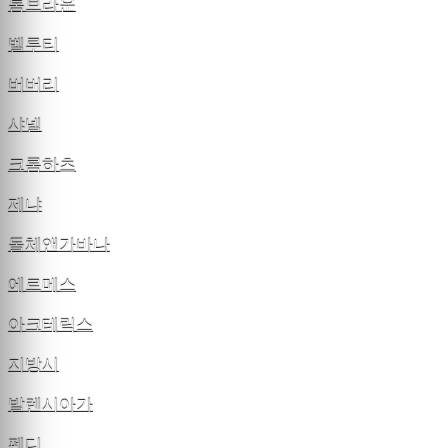
톰브라운
벨루티
버버리
샤넬
크롬하츠
제냐
돌체앤가바나
에르메스
아크테릭스
지방시
발렌시아가
펜디