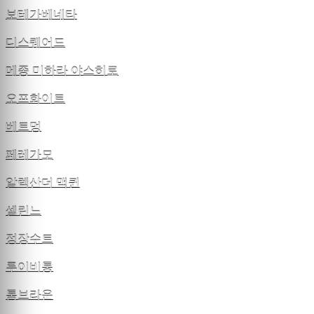
보테가베네타
디스퀘어드
메종 미하라 야스히로
오프화이트
베트멍
페레가모
알렉산더 맥퀸
셀린느
정장수트
루이비통
톰브라운