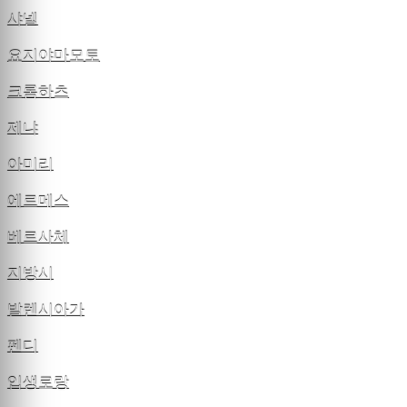
샤넬
요지야마모토
크롬하츠
제냐
아미리
에르메스
베르사체
지방시
발렌시아가
펜디
입생로랑