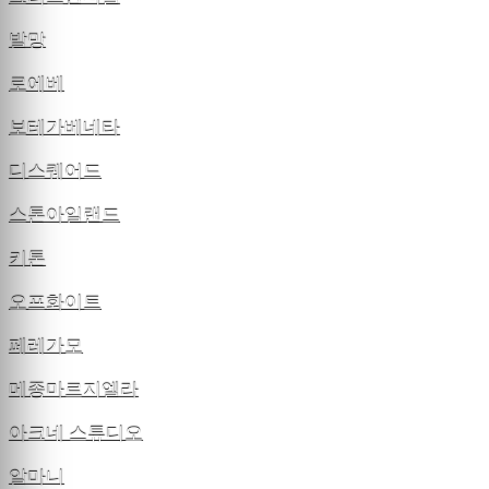
발망
로에베
보테가베네타
디스퀘어드
스톤아일랜드
키톤
오프화이트
페레가모
메종마르지엘라
아크네 스튜디오
알마니