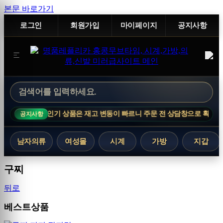
본문 바로가기
로그인
회원가입
마이페이지
공지사항
TICE · 인기 상품은 재고 변동이 빠르니 주문 전 상담창으로 확인해 주세요.
공지사항
남자의류
여성몰
시계
가방
지갑
구찌
뒤로
베스트상품