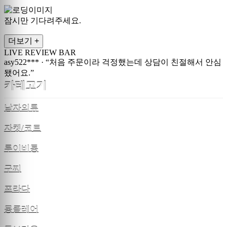
잠시만 기다려주세요.
더보기 +
LIVE REVIEW BAR
asy522***
·
“처음 주문이라 걱정했는데 상담이 친절해서 안심
됐어요.”
카테고기
남자의류
자켓/코트
루이비통
구찌
프라다
몽클레어