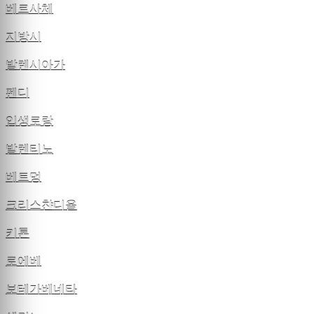
베르사체
지방시
발렌시아가
펜디
입생로랑
발렌티노
베트멍
크리스챤디올
키톤
로에베
보테가베네타