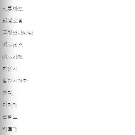
크롬하츠
입생로랑
돌체앤가바나
에르메스
베르사체
지방시
발렌시아가
펜디
아미리
셀린느
베트멍