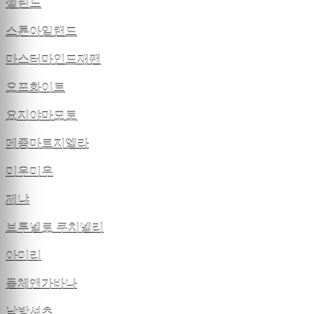
셀린느
스톤아일랜드
마스터마인드재팬
오프화이트
요지야마모토
메종마르지엘라
미우미우
제냐
브루넬로 쿠치넬리
아미리
돌체앤가바나
남방셔츠