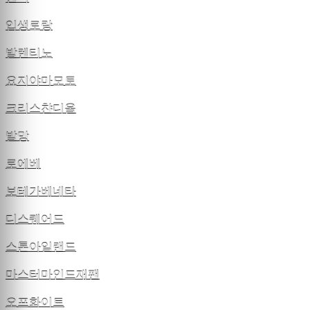
입생로랑
발렌티노
요지야마모토
크리스챤디올
발망
로에베
보테가베네타
디스퀘어드
스톤아일랜드
마스터마인드재팬
오프화이트