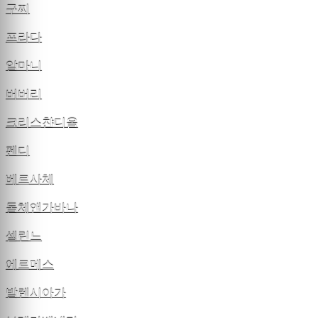
구찌
프라다
알마니
버버리
크리스챤디올
펜디
베르사체
돌체앤가바나
셀린느
에르메스
발렌시아가