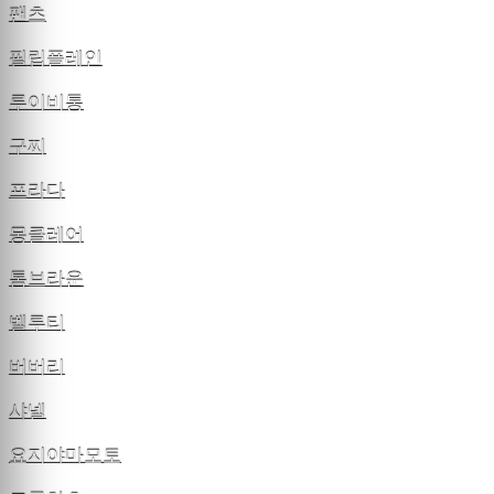
팬츠
필립플레인
루이비통
구찌
프라다
몽클레어
톰브라운
벨루티
버버리
샤넬
요지야마모토