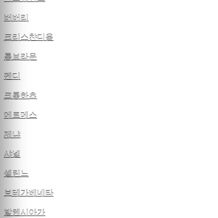
버버리
크리스챤디올
톰브라운
펜디
크롬하츠
에르메스
제냐
샤넬
셀린느
보테가베네타
발렌시아가