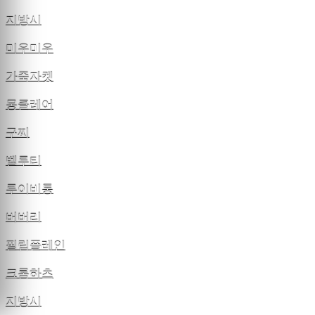
지방시
미우미우
가죽자켓
몽클레어
구찌
벨루티
루이비통
버버리
필립플레인
크롬하츠
지방시