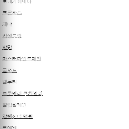
보테가베네타
크롬하츠
제냐
입생로랑
발망
마스터마인드재팬
톰포드
벨루티
브루넬리 쿠치넬리
필립플레인
알렉산더 맥퀸
로에베