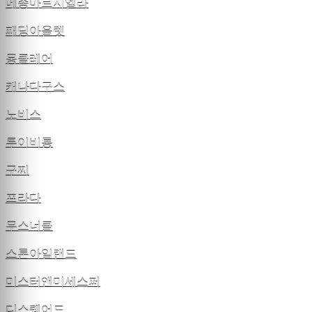
메종마르지엘라
패딩아울렛
몽클레어
캐나다구스
노비스
루이비통
구찌
프라다
무스너클
스톤아일랜드
미스터앤미세스퍼
디스퀘어드