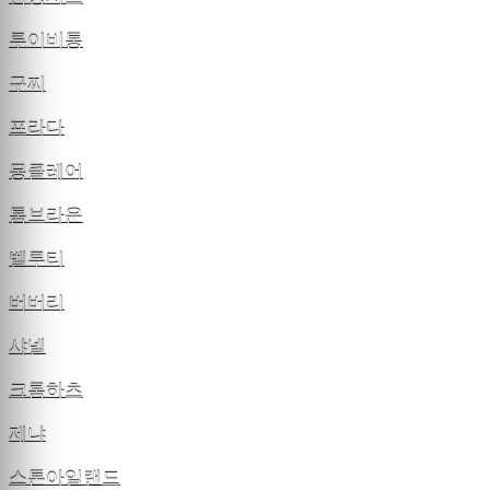
루이비통
구찌
프라다
몽클레어
톰브라운
벨루티
버버리
샤넬
크롬하츠
제냐
스톤아일랜드