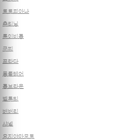
로로피아나
추리닝
루이비통
구찌
프라다
몽클레어
톰브라운
벨루티
버버리
샤넬
요지야마모토