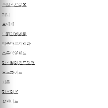
크리스챤디올
제냐
로에베
보테가베네타
메종마르지엘라
스톤아일랜드
마스터마인드재팬
오프화이트
키톤
미우미우
발렌티노