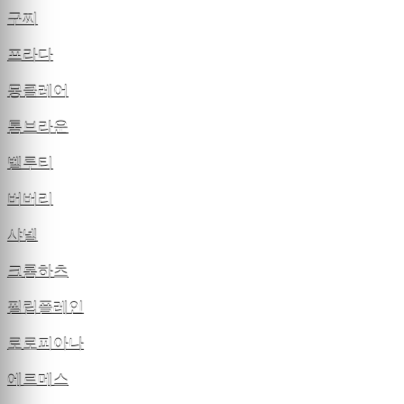
구찌
프라다
몽클레어
톰브라운
벨루티
버버리
샤넬
크롬하츠
필립플레인
로로피아나
에르메스