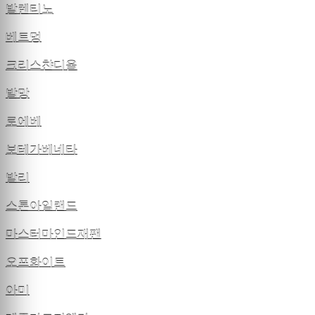
발렌티노
베트멍
크리스챤디올
발망
로에베
보테가베네타
발리
스톤아일랜드
마스터마인드재팬
오프화이트
아미