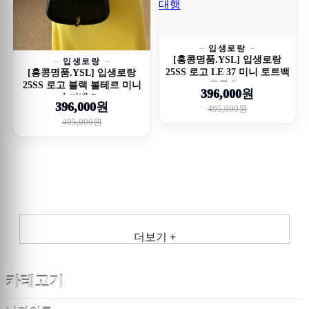
입생로랑
[홍콩명품.YSL] 입생로랑
입생로랑
25SS 로고 LE 37 미니 토트백
[홍콩명품.YSL] 입생로랑
크로스...
25SS 로고 블랙 볼테르 미니
396,000원
숄더백 7...
396,000원
495,000원
495,000원
더보기 +
카테고기