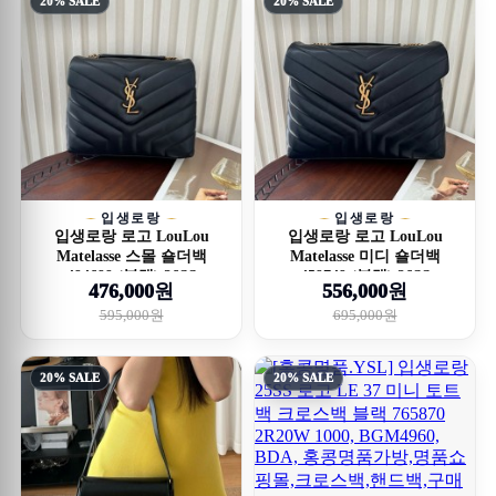
20% SALE
20% SALE
입생로랑
입생로랑
입생로랑 로고 LouLou
입생로랑 로고 LouLou
Matelasse 스몰 숄더백
Matelasse 미디 숄더백
494699 (블랙) 26SS
459749 (블랙) 26SS
476,000원
556,000원
595,000원
695,000원
20% SALE
20% SALE