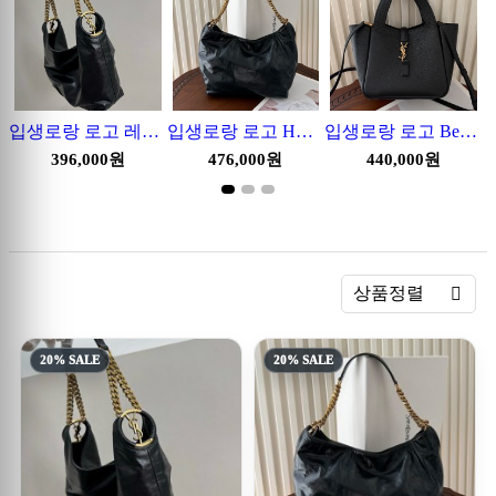
입생로랑 로고 레더 가죽 Hortense 토트백 호보백 (블랙) 26SS
입생로랑 로고 HORTENSE 호보백 871222 (블랙) 26SS
입생로랑 로고 Bea 미니 숄더백 872469 (블랙) 26SS
396,000원
476,000원
440,000원
정렬
상품정렬
20% SALE
20% SALE