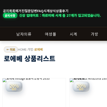
공지목록
매거진
질문답변
FAQ
시계상식
상품후기
신상 업데이트 : 까르띠에 시계 총 27개가 입고되었습니다.
공지사항
남자의류
여성몰
시계
가방
HOME
가방
로에베
← 뒤로
›
›
로에베 상품리스트
20%
20%
할인
할인