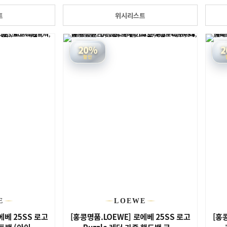
트
위시리스트
20%
2
할인
E
LOEWE
에베 25SS 로고
[홍콩명품.LOEWE] 로에베 25SS 로고
[홍