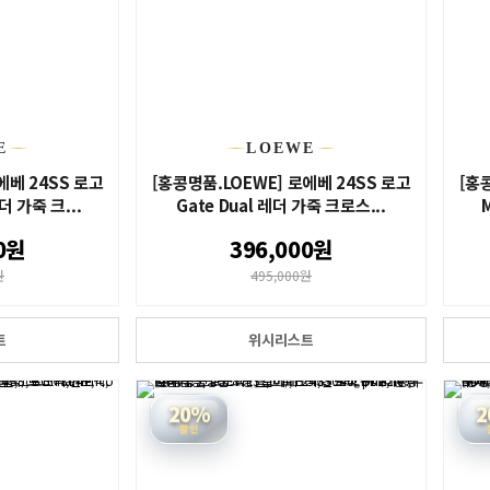
E
LOEWE
에베 24SS 로고
[홍콩명품.LOEWE] 로에베 24SS 로고
[홍
레더 가죽 크...
Gate Dual 레더 가죽 크로스...
M
0원
396,000원
원
495,000원
트
위시리스트
20%
2
할인