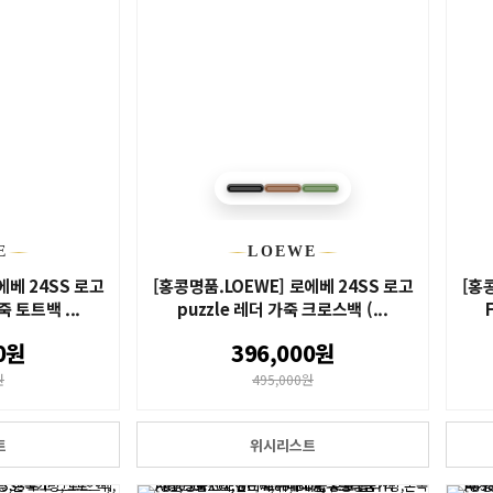
E
LOEWE
에베 24SS 로고
[홍콩명품.LOEWE] 로에베 24SS 로고
[홍
죽 토트백 ...
puzzle 레더 가죽 크로스백 (...
0원
396,000원
원
495,000원
트
위시리스트