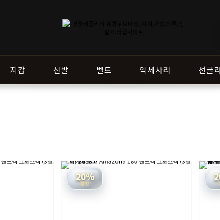
지갑
신발
벨트
악세사리
선글
20%
2
할인