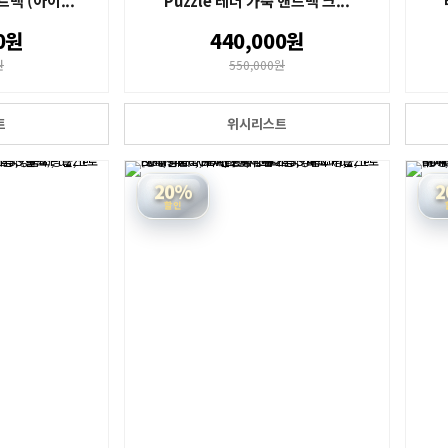
트백 (아이...
Puzzle 레더 가죽 핸드백 크...
0원
440,000원
원
550,000원
트
위시리스트
20%
2
할인