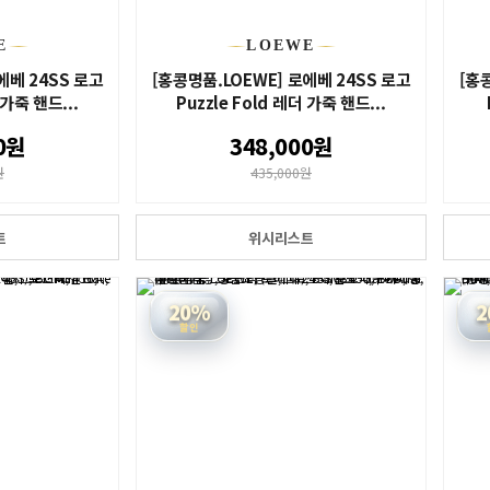
E
LOEWE
에베 24SS 로고
[홍콩명품.LOEWE] 로에베 24SS 로고
[홍
 가죽 핸드...
Puzzle Fold 레더 가죽 핸드...
0원
348,000원
원
435,000원
트
위시리스트
20%
2
할인