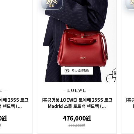
20%
2
할인
E
LOEWE
에베 25SS 로고
[홍콩명품.LOEWE] 로에베 25SS 로고
[홍
 핸드백 (...
Madrid 스몰 토트백 핸드백 (...
0원
476,000원
원
595,000원