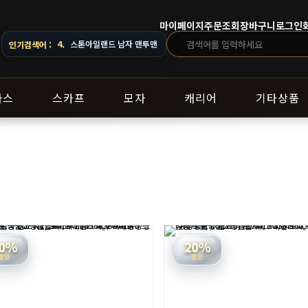
마이페이지
주문조회
장바구니
로그인
4.
스톤아일랜드 남자 맨투맨
5.
오프화이트 남자 후드
인기검색어 :
라스
스카프
모자
캐리어
기타상품
0%
20%
할인
할인