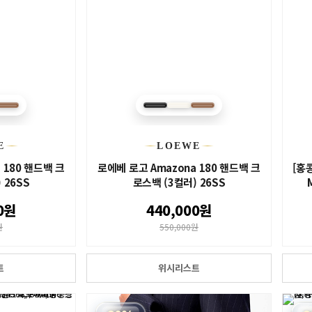
E
LOEWE
 180 핸드백 크
로에베 로고 Amazona 180 핸드백 크
[홍
 26SS
로스백 (3컬러) 26SS
0원
440,000원
원
550,000원
트
위시리스트