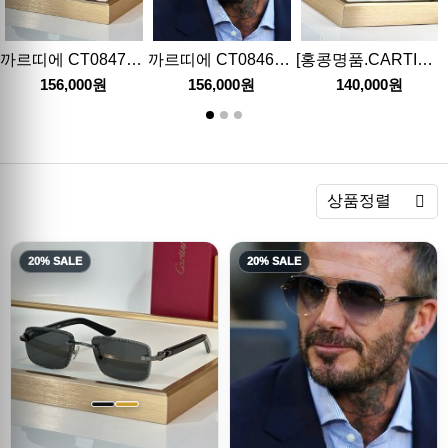
까르띠에 CT0847S 연예인 여자 남자 안경 선글라스 26SS
까르띠에 CT0846SS 연예인 여자 남자 안경 선글라스 26SS
[홍콩명품.CARTIER] 까르띠에 25SS 로고 연예인 여자 남자 안경 선글라스 (7컬러), SG749, MILAN, 홍콩명품쇼핑몰,무브타임,사이트,쇼핑몰,해외직구,구매대행
156,000원
156,000원
140,000원
렬
상품정렬
20% SALE
20% SALE