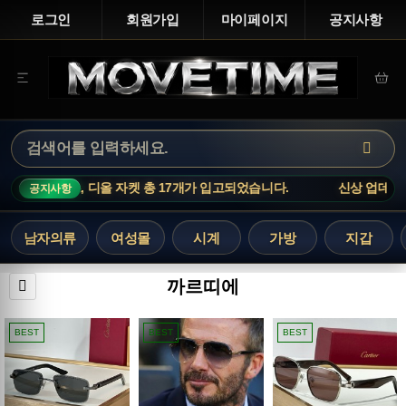
로그인
회원가입
마이페이지
공지사항
 티셔츠, 디올 자켓 총 17개가 입고되었습니다.
신상 업데이트 : 로
공지사항
남자의류
여성몰
시계
가방
지갑
까르띠에
BEST
BEST
BEST