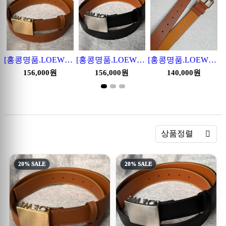
[홍콩명품.LOEWE] 로에베 24SS 로고 리버서블 가죽 벨트 (브라운-2버클), BT1126, 3.5cm, BRB, 명품레플리카,인터넷쇼핑몰,남자명품,해외직구
[홍콩명품.LOEWE] 로에베 24SS 로고 리버서블 가죽 벨트 (블랙-2버클), BT1125, 3.5cm, BRB, 명품레플리카,인터넷쇼핑몰,남자명품,해외직구
[홍콩명품.LOEWE] 로에베 23SS 로고 가죽 벨트 (브라운 - 2버클), BT903, 3.5cm, X1, 명품레플리카,명품쇼핑몰,의류,무브타임사이트,인터넷쇼핑몰,남자명품,해외직구
156,000원
156,000원
140,000원
정렬
상품정렬
20% SALE
20% SALE