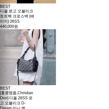
BEST
디올 로고 오블리크
토트백 크로스백 (베
이지) 26SS
440,000원
BEST
[홍콩명품,Christian
Dior] 디올 26SS 로
고 오블리크 D-
Dream 미니 백,