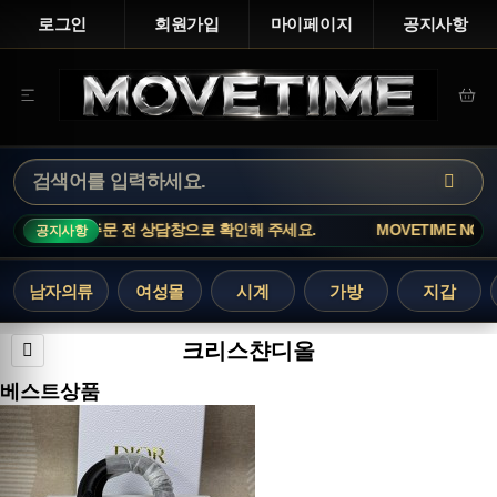
로그인
회원가입
마이페이지
공지사항
니 주문 전 상담창으로 확인해 주세요.
MOVETIME NOTICE · 인
공지사항
남자의류
여성몰
시계
가방
지갑
크리스챤디올
베스트상품