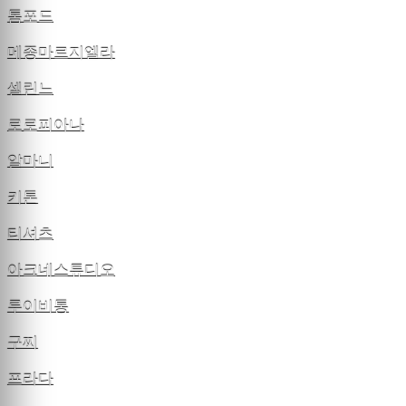
톰포드
메종마르지엘라
셀린느
로로피아나
알마니
키톤
티셔츠
아크네스튜디오
루이비통
구찌
프라다