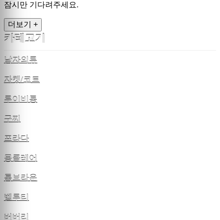
잠시만 기다려주세요.
더보기 +
카테고기
남자의류
자켓/코트
루이비통
구찌
프라다
몽클레어
톰브라운
벨루티
버버리