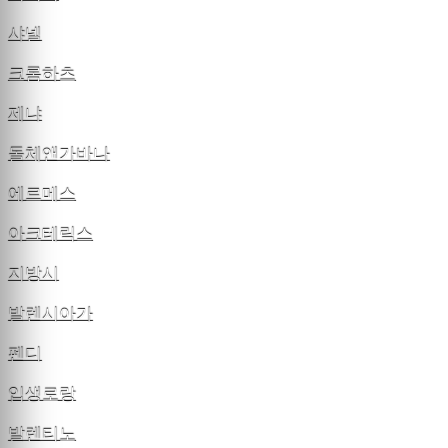
샤넬
크롬하츠
제냐
돌체앤가바나
에르메스
아크테릭스
지방시
발렌시아가
펜디
입생로랑
발렌티노