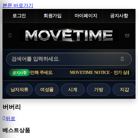
본문 바로가기
로그인
회원가입
마이페이지
공지사항
 확인해 주세요.
MOVETIME NOTICE · 인기 상품은 재고 변동이
공지사항
남자의류
여성몰
시계
가방
지갑
버버리
뒤로
베스트상품