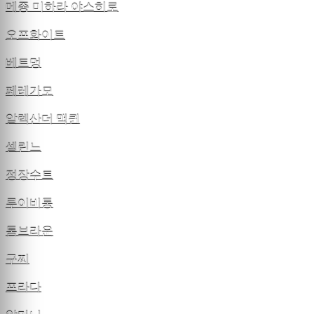
메종 미하라 야스히로
오프화이트
베트멍
페레가모
알렉산더 맥퀸
셀린느
정장수트
루이비통
톰브라운
구찌
프라다