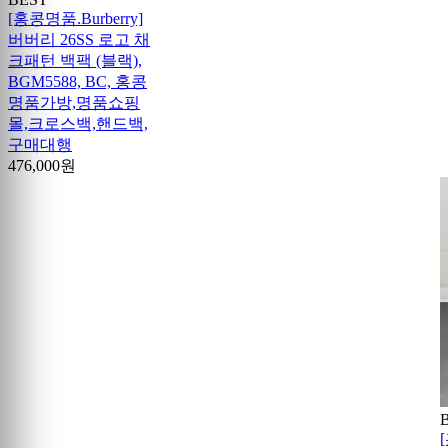
[홍콩명품.Burberry]
버버리 26SS 로고 채
크패턴 백팩 (블랙),
BGM5588, BC, 홍콩
명품가방,명품쇼핑
몰,크로스백,핸드백,
구매대행
476,000원