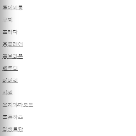
루이비통
구찌
프라다
몽클레어
톰브라운
벨루티
버버리
샤넬
요지야마모토
크롬하츠
입생로랑