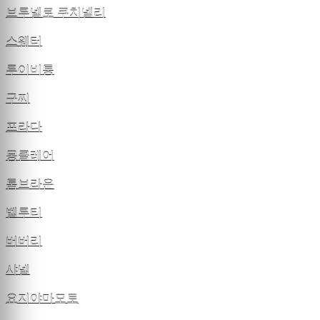
브루넬로 쿠치넬리
스웨터
루이비통
구찌
프라다
몽클레어
톰브라운
벨루티
버버리
샤넬
요지야마모토