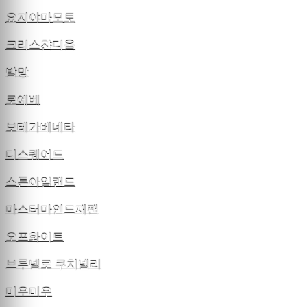
요지야마모토
크리스챤디올
발망
로에베
보테가베네타
디스퀘어드
스톤아일랜드
마스터마인드재팬
오프화이트
브루넬로 쿠치넬리
미우미우