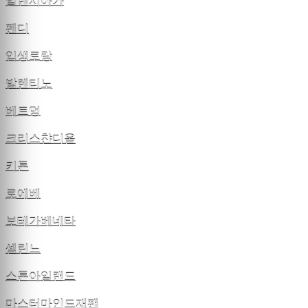
발렌시아가
펜디
입생로랑
발렌티노
베트멍
크리스챤디올
키톤
로에베
보테가베네타
셀린느
스톤아일랜드
마스터마인드재팬