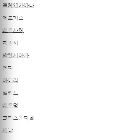
돌체앤가바나
에르메스
베르사체
지방시
발렌시아가
펜디
아미리
셀린느
베트멍
크리스챤디올
제냐