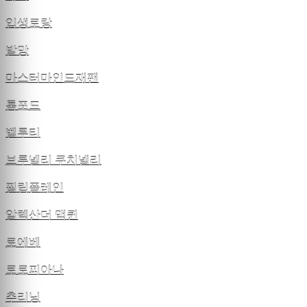
입생로랑
발망
마스터마인드재팬
톰포드
벨루티
브루넬리 쿠치넬리
필립플레인
알렉산더 맥퀸
로에베
로로피아나
추리닝