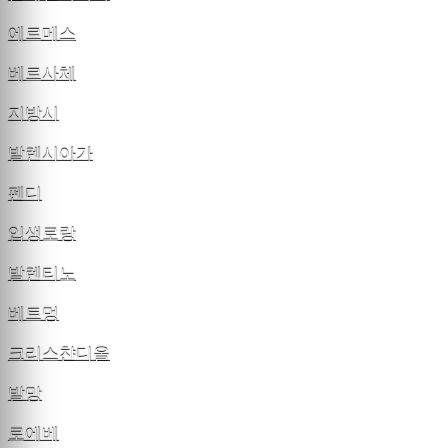
에르메스
베르사체
지방시
발렌시아가
펜디
입생로랑
발렌티노
베트멍
크리스챤디올
발망
로에베