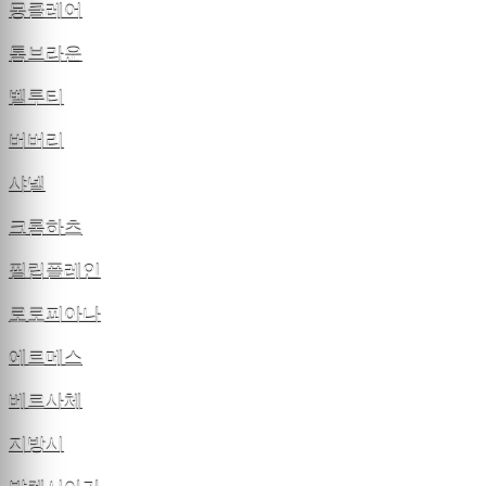
몽클레어
톰브라운
벨루티
버버리
샤넬
크롬하츠
필립플레인
로로피아나
에르메스
베르사체
지방시