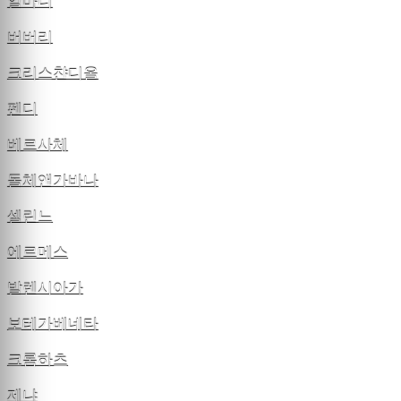
알마니
버버리
크리스챤디올
펜디
베르사체
돌체앤가바나
셀린느
에르메스
발렌시아가
보테가베네타
크롬하츠
제냐