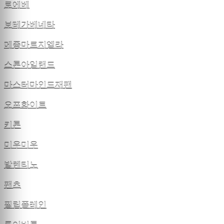
로에베
보테가베네타
메종마르지엘라
스톤아일랜드
마스터마인드재팬
오프화이트
키톤
미우미우
발렌티노
팬츠
필립플레인