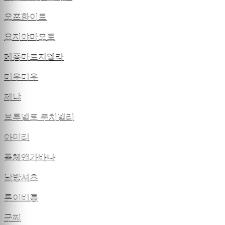
오프화이트
요지야마모토
메종마르지엘라
미우미우
제냐
브루넬로 쿠치넬리
아미리
돌체앤가바나
남방셔츠
루이비통
구찌