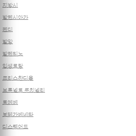
지방시
발렌시아가
펜디
발망
발렌티노
입생로랑
크리스챤디올
브루넬로 쿠치넬리
로에베
보테가베네타
디스퀘어드