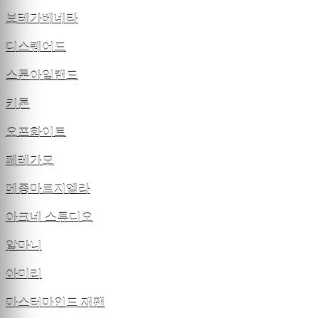
보테가베네타
디스퀘어드
스톤아일랜드
키톤
오프화이트
페레가모
메종마르지엘라
아크네 스튜디오
알마니
아미리
마스터마인드 재팬