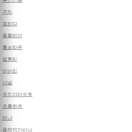
루이비통
구찌
프라다
몽클레어
톰브라운
벨루티
버버리
샤넬
요지야마모토
크롬하츠
제냐
돌체앤가바나