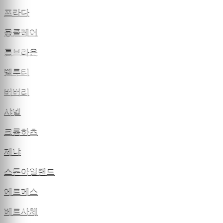
프라다
몽클레어
톰브라운
벨루티
버버리
샤넬
크롬하츠
제냐
스톤아일랜드
에르메스
베르사체