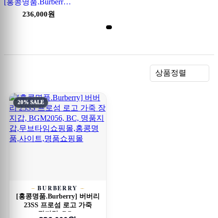
[홍콩명품.Burberry] 버버리 23SS 프로섬 로고 가죽 장지갑, BGM2056, BC, 명품지갑,무브타임쇼핑몰,홍콩명품,사이트,명품쇼핑몰
236,000원
정렬
상품정렬
20% SALE
BURBERRY
[홍콩명품.Burberry] 버버리
23SS 프로섬 로고 가죽
장지갑, BG...