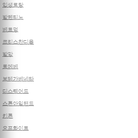
입생로랑
발렌티노
베트멍
크리스챤디올
발망
로에베
보테가베네타
디스퀘어드
스톤아일랜드
키톤
오프화이트