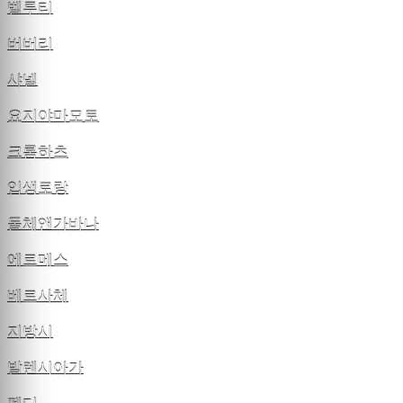
벨루티
버버리
샤넬
요지야마모토
크롬하츠
입생로랑
돌체앤가바나
에르메스
베르사체
지방시
발렌시아가