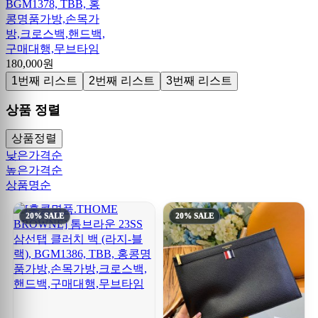
BGM1378, TBB, 홍
콩명품가방,손목가
방,크로스백,핸드백,
구매대행,무브타임
180,000원
1번째 리스트
2번째 리스트
3번째 리스트
상품 정렬
상품정렬
낮은가격순
높은가격순
상품명순
20% SALE
20% SALE