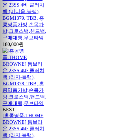
운 23SS 4바 클러치
백 (미디움-블랙),
BGM1379, TBB, 홍
콩명품가방,손목가
방,크로스백,핸드백,
구매대행,무브타임
180,000원
BEST
[홍콩명품.THOME
BROWNE] 톰브라
운 23SS 4바 클러치
백 (라지-블랙),