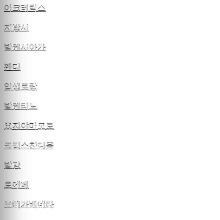
아크테릭스
지방시
발렌시아가
펜디
입생로랑
발렌티노
요지야마모토
크리스챤디올
발망
로에베
보테가베네타