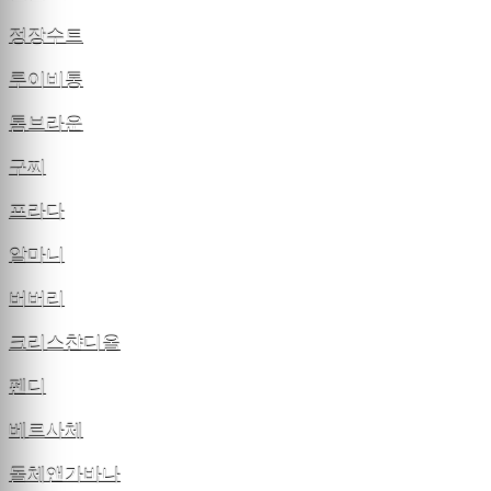
정장수트
루이비통
톰브라운
구찌
프라다
알마니
버버리
크리스챤디올
펜디
베르사체
돌체앤가바나