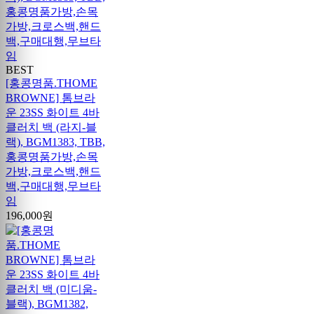
BEST
[홍콩명품.THOME
BROWNE] 톰브라
운 23SS 화이트 4바
클러치 백 (라지-블
랙), BGM1383, TBB,
홍콩명품가방,손목
가방,크로스백,핸드
백,구매대행,무브타
임
196,000원