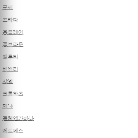
구찌
프라다
몽클레어
톰브라운
벨루티
버버리
샤넬
크롬하츠
제냐
돌체앤가바나
에르메스