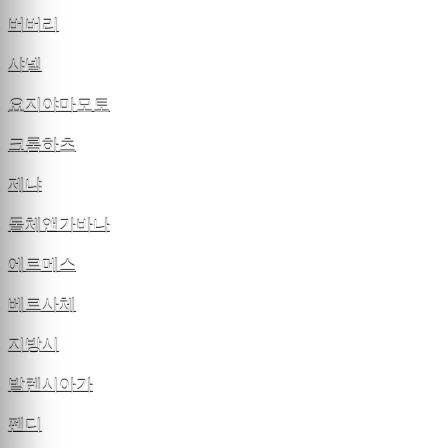
버버리
샤넬
요지야마모토
크롬하츠
제냐
돌체앤가바나
에르메스
베르사체
지방시
발렌시아가
펜디