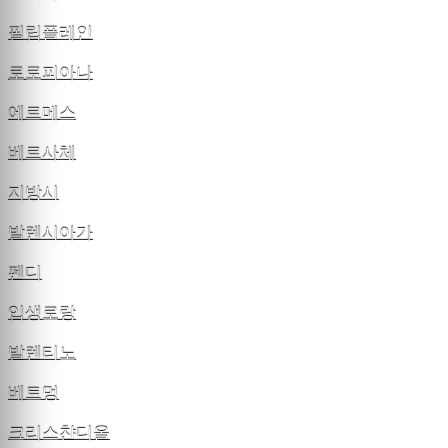
필립플레인
로로피아나
에르메스
베르사체
지방시
발렌시아가
펜디
입생로랑
발렌티노
베트멍
크리스챤디올