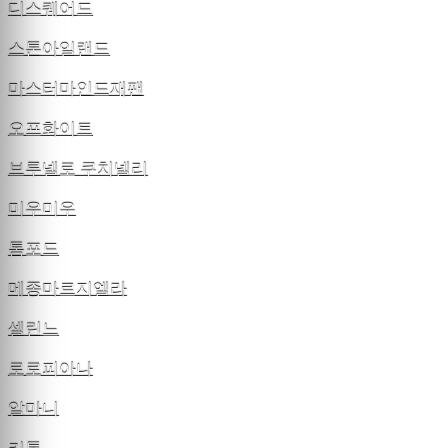
디스퀘어드
스톤아일랜드
마스터마인드재팬
오프화이트
브루넬로 쿠치넬리
미우미우
톰포드
메종마르지엘라
셀린느
로로피아나
알마니