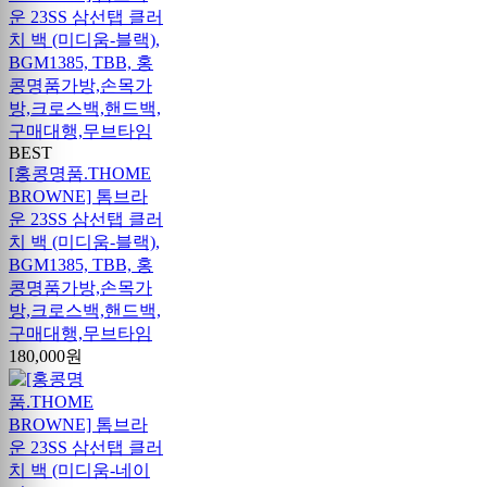
BEST
[홍콩명품.THOME
BROWNE] 톰브라
운 23SS 삼선탭 클러
치 백 (미디움-블랙),
BGM1385, TBB, 홍
콩명품가방,손목가
방,크로스백,핸드백,
구매대행,무브타임
180,000원