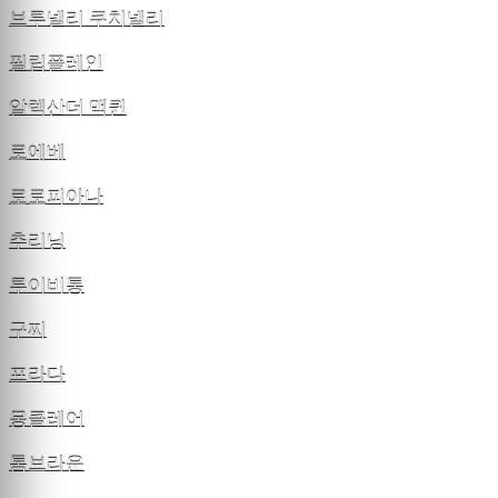
브루넬리 쿠치넬리
필립플레인
알렉산더 맥퀸
로에베
로로피아나
추리닝
루이비통
구찌
프라다
몽클레어
톰브라운