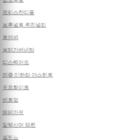
입생로랑
크리스챤디올
브루넬로 쿠치넬리
로에베
보테가베네타
디스퀘어드
메종 미하라 야스히로
오프화이트
베트멍
페레가모
알렉산더 맥퀸
셀린느