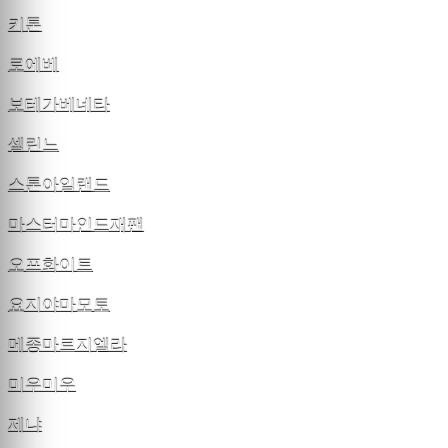
키톤
로에베
보테가베네타
셀린느
스톤아일랜드
마스터마인드재팬
오프화이트
요지야마모토
메종마르지엘라
미우미우
제냐