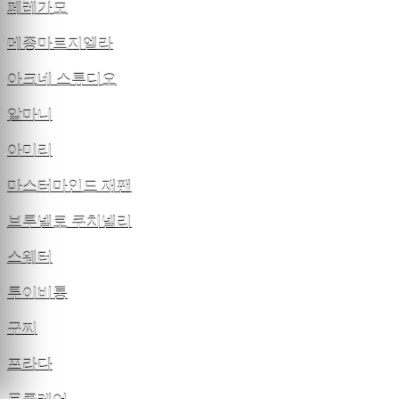
페레가모
메종마르지엘라
아크네 스튜디오
알마니
아미리
마스터마인드 재팬
브루넬로 쿠치넬리
스웨터
루이비통
구찌
프라다