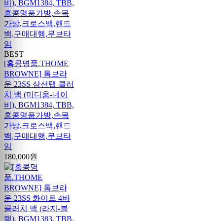
BEST
[홍콩명품.THOME
BROWNE] 톰브라
운 23SS 삼선탭 클러
치 백 (미디움-네이
비), BGM1384, TBB,
홍콩명품가방,손목
가방,크로스백,핸드
백,구매대행,무브타
임
180,000원