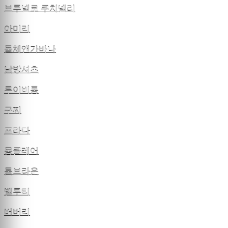
브루넬로 쿠치넬리
아미리
돌체앤가바나
남방셔츠
루이비통
구찌
프라다
몽클레어
톰브라운
벨루티
버버리