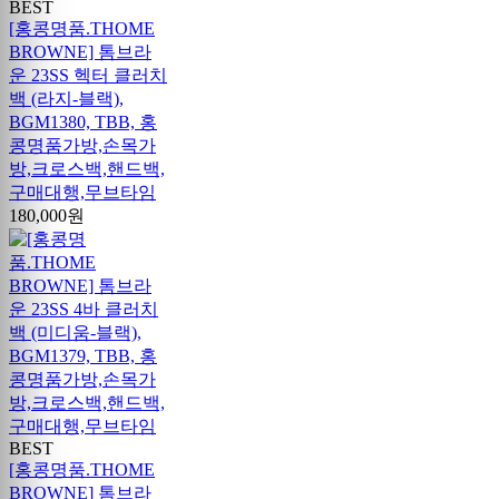
BEST
[홍콩명품.THOME
BROWNE] 톰브라
운 23SS 헥터 클러치
백 (라지-블랙),
BGM1380, TBB, 홍
콩명품가방,손목가
방,크로스백,핸드백,
구매대행,무브타임
180,000원
BEST
[홍콩명품.THOME
BROWNE] 톰브라