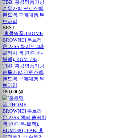
BEST
[홍콩명품.THOME
BROWNE] 톰브라
운 23SS 화이트 4바
클러치 백 (미디움-
블랙), BGM1382,
TBB, 홍콩명품가방,
손목가방,크로스백,
핸드백,구매대행,무
브타임
180,000원