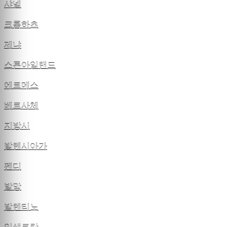
샤넬
크롬하츠
제냐
스톤아일랜드
에르메스
베르사체
지방시
발렌시아가
펜디
발망
발렌티노