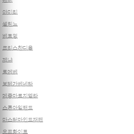
펜디
아미리
셀린느
베트멍
크리스챤디올
제냐
로에베
보테가베네타
메종마르지엘라
스톤아일랜드
마스터마인드재팬
오프화이트