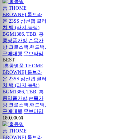
BEST
[홍콩명품.THOME
BROWNE] 톰브라
운 23SS 삼선탭 클러
치 백 (라지-블랙),
BGM1386, TBB, 홍
콩명품가방,손목가
방,크로스백,핸드백,
구매대행,무브타임
180,000원