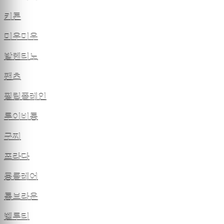
키톤
미우미우
발렌티노
팬츠
필립플레인
루이비통
구찌
프라다
몽클레어
톰브라운
벨루티