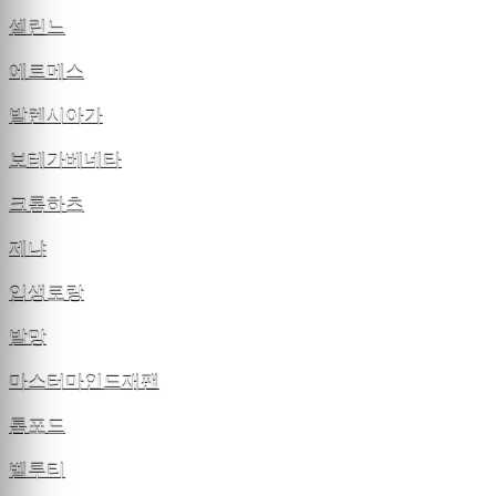
셀린느
에르메스
발렌시아가
보테가베네타
크롬하츠
제냐
입생로랑
발망
마스터마인드재팬
톰포드
벨루티