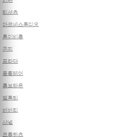
키톤
티셔츠
아크네스튜디오
루이비통
구찌
프라다
몽클레어
톰브라운
벨루티
버버리
샤넬
크롬하츠