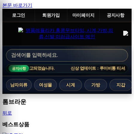
본문 바로가기
로그인
회원가입
마이페이지
공지사항
가 입고되었습니다.
신상 업데이트 : 루이비통 티셔츠, 아크네스튜디오
공지사항
남자의류
여성몰
시계
가방
지갑
톰브라운
뒤로
베스트상품