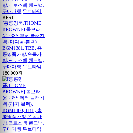
BEST
[홍콩명품.THOME
BROWNE] 톰브라
운 23SS 헥터 클러치
백 (미디움-블랙),
BGM1381, TBB, 홍
콩명품가방,손목가
방,크로스백,핸드백,
구매대행,무브타임
180,000원