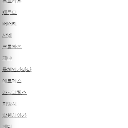
톰브라운
벨루티
버버리
샤넬
크롬하츠
제냐
돌체앤가바나
에르메스
아크테릭스
지방시
발렌시아가
펜디