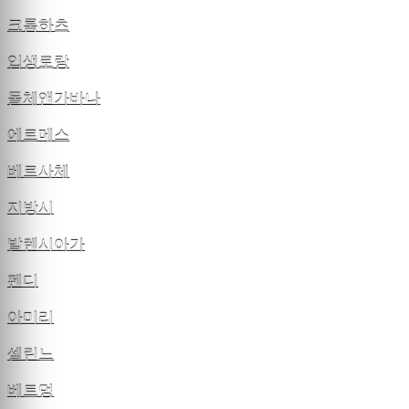
크롬하츠
입생로랑
돌체앤가바나
에르메스
베르사체
지방시
발렌시아가
펜디
아미리
셀린느
베트멍