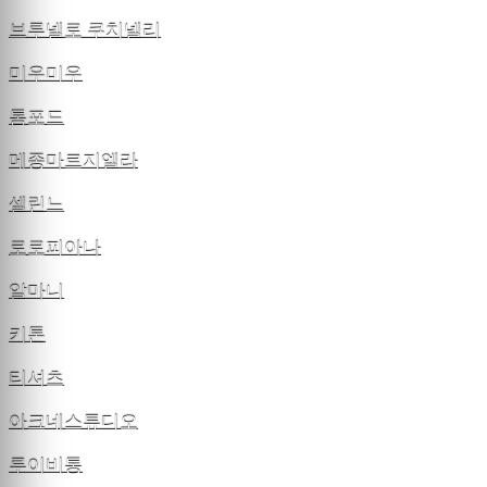
브루넬로 쿠치넬리
미우미우
톰포드
메종마르지엘라
셀린느
로로피아나
알마니
키톤
티셔츠
아크네스튜디오
루이비통