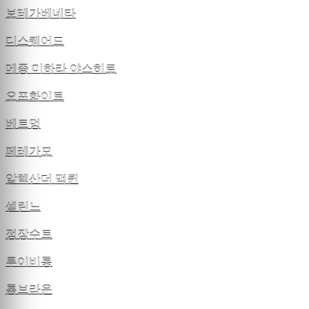
보테가베네타
디스퀘어드
메종 미하라 야스히로
오프화이트
베트멍
페레가모
알렉산더 맥퀸
셀린느
정장수트
루이비통
톰브라운