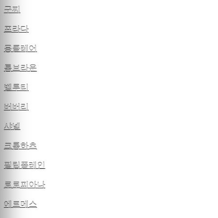
구찌
프라다
몽클레어
톰브라운
벨루티
버버리
샤넬
크롬하츠
필립플레인
로로피아나
에르메스