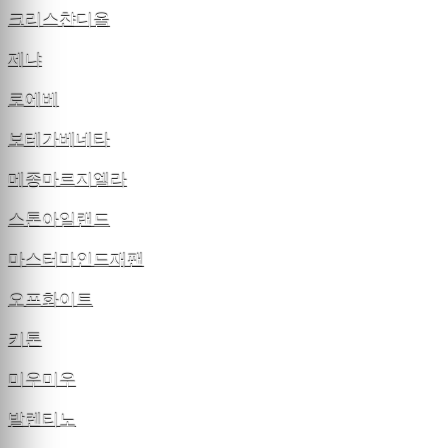
크리스챤디올
제냐
로에베
보테가베네타
메종마르지엘라
스톤아일랜드
마스터마인드재팬
오프화이트
키톤
미우미우
발렌티노