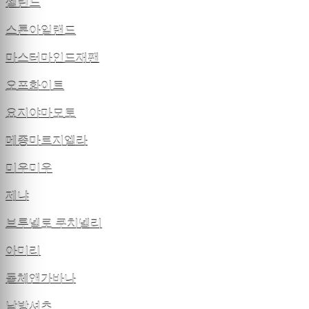
셀린느
스톤아일랜드
마스터마인드재팬
오프화이트
요지야마모토
메종마르지엘라
미우미우
제냐
브루넬로 쿠치넬리
아미리
돌체앤가바나
남방셔츠