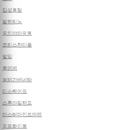
입생로랑
발렌티노
요지야마모토
크리스챤디올
발망
로에베
보테가베네타
디스퀘어드
스톤아일랜드
마스터마인드재팬
오프화이트