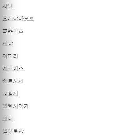
샤넬
요지야마모토
크롬하츠
제냐
아미리
에르메스
베르사체
지방시
발렌시아가
펜디
입생로랑