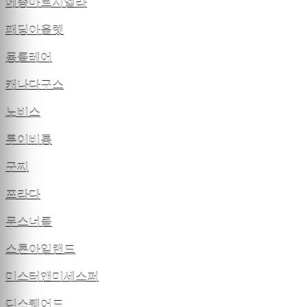
메종마르지엘라
패딩아울렛
몽클레어
캐나다구스
노비스
루이비통
구찌
프라다
무스너클
스톤아일랜드
미스터앤미세스퍼
디스퀘어드