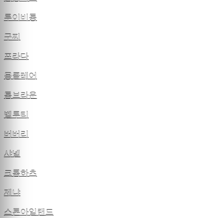
루이비통
구찌
프라다
몽클레어
톰브라운
벨루티
버버리
샤넬
크롬하츠
제냐
스톤아일랜드