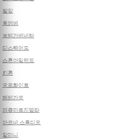
발망
로에베
보테가베네타
디스퀘어드
스톤아일랜드
키톤
오프화이트
페레가모
메종마르지엘라
아크네 스튜디오
알마니