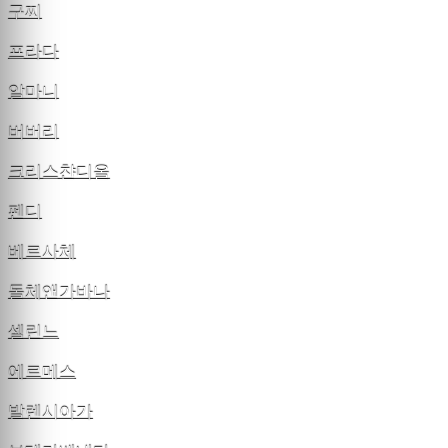
구찌
프라다
알마니
버버리
크리스챤디올
펜디
베르사체
돌체앤가바나
셀린느
에르메스
발렌시아가