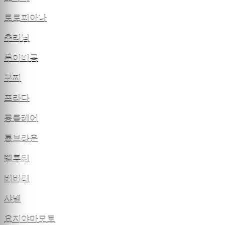
로로피아나
추리닝
루이비통
구찌
프라다
몽클레어
톰브라운
벨루티
버버리
샤넬
요지야마모토