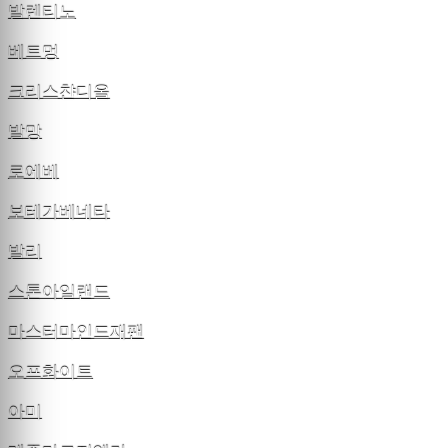
발렌티노
베트멍
크리스챤디올
발망
로에베
보테가베네타
발리
스톤아일랜드
마스터마인드재팬
오프화이트
아미