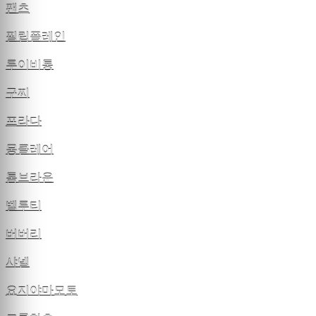
팬츠
필립플레인
루이비통
구찌
프라다
몽클레어
톰브라운
벨루티
버버리
샤넬
요지야마모토