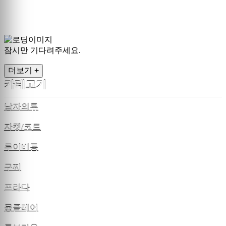
잠시만 기다려주세요.
더보기 +
카테고기
남자의류
자켓/코트
루이비통
구찌
프라다
몽클레어