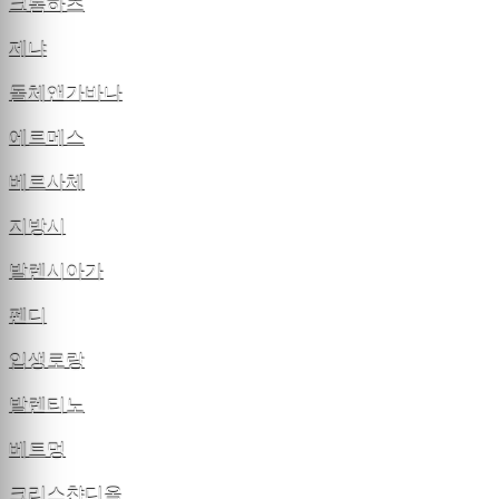
크롬하츠
제냐
돌체앤가바나
에르메스
베르사체
지방시
발렌시아가
펜디
입생로랑
발렌티노
베트멍
크리스챤디올