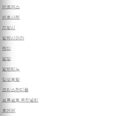
에르메스
베르사체
지방시
발렌시아가
펜디
발망
발렌티노
입생로랑
크리스챤디올
브루넬로 쿠치넬리
로에베