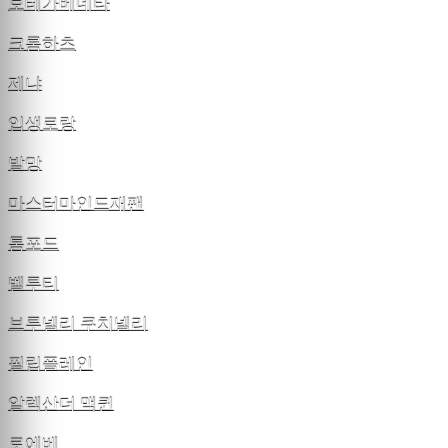
보테가베네타
크롬하츠
제냐
입생로랑
발망
마스터마인드재팬
톰포드
벨루티
브루넬리 쿠치넬리
필립플레인
알렉산더 맥퀸
로에베