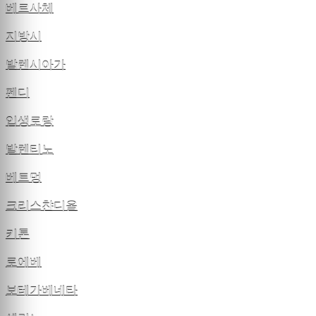
베르사체
지방시
발렌시아가
펜디
입생로랑
발렌티노
베트멍
크리스챤디올
키톤
로에베
보테가베네타