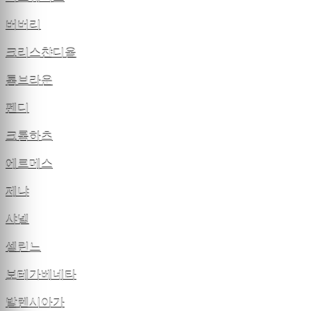
버버리
크리스챤디올
톰브라운
펜디
크롬하츠
에르메스
제냐
샤넬
셀린느
보테가베네타
발렌시아가