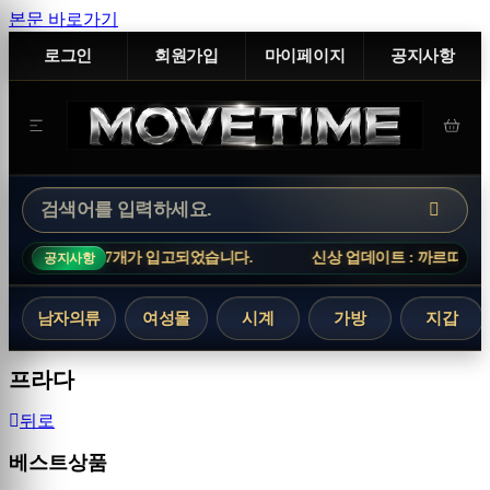
본문 바로가기
로그인
회원가입
마이페이지
공지사항
계 총 27개가 입고되었습니다.
신상 업데이트 : 까르띠에 시계 총 2
공지사항
남자의류
여성몰
시계
가방
지갑
프라다
뒤로
베스트상품