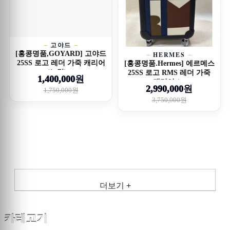
고야드
[홍콩명품,GOYARD] 고야드
HERMES
25SS 로고 레더 가죽 캐리어
[홍콩명품.Hermes] 에르메스
(노랑),...
25SS 로고 RMS 레더 가죽
1,400,000원
캐리어 (...
2,990,000원
1,750,000원
3,750,000원
더보기 +
카테고기