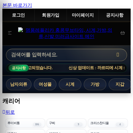
본문 바로가기
로그인
회원가입
마이페이지
공지사항
개가 입고되었습니다.
신상 업데이트 : 까르띠에 시계 총 27개가 입고
공지사항
남자의류
여성몰
시계
가방
지갑
캐리어
뒤로
루이비통
구찌
크리스챤디올
106
9
4