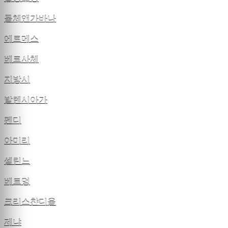
돌체앤가바나
에르메스
베르사체
지방시
발렌시아가
펜디
아미리
셀린느
베트멍
크리스챤디올
제냐