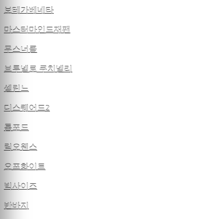
보테가베네타
마스터마인드재팬
무스너클
브루넬로 쿠치넬리
셀린느
디스퀘어드2
톰포드
릭오웬스
오프화이트
빅사이즈
반바지