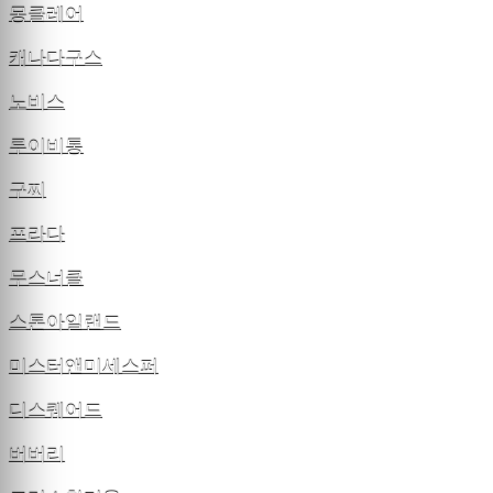
몽클레어
캐나다구스
노비스
루이비통
구찌
프라다
무스너클
스톤아일랜드
미스터앤미세스퍼
디스퀘어드
버버리