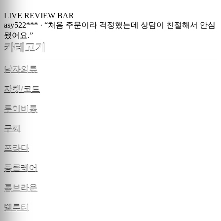
LIVE REVIEW BAR
asy522***
·
“처음 주문이라 걱정했는데 상담이 친절해서 안심
됐어요.”
카테고기
남자의류
자켓/코트
루이비통
구찌
프라다
몽클레어
톰브라운
벨루티