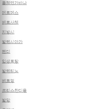
돌체앤가바나
에르메스
베르사체
지방시
발렌시아가
펜디
입생로랑
발렌티노
베트멍
크리스챤디올
발망