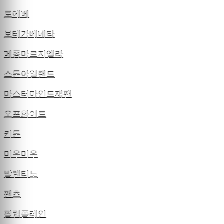
로에베
보테가베네타
메종마르지엘라
스톤아일랜드
마스터마인드재팬
오프화이트
키톤
미우미우
발렌티노
팬츠
필립플레인