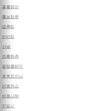
몽클레어
톰브라운
벨루티
버버리
샤넬
크롬하츠
필립플레인
로로피아나
에르메스
베르사체
지방시