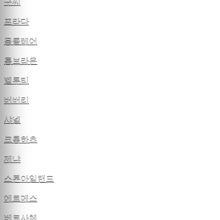
구찌
프라다
몽클레어
톰브라운
벨루티
버버리
샤넬
크롬하츠
제냐
스톤아일랜드
에르메스
베르사체