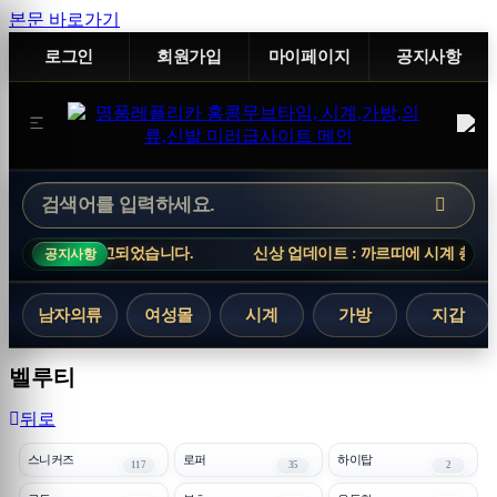
본문 바로가기
로그인
회원가입
마이페이지
공지사항
개가 입고되었습니다.
신상 업데이트 : 까르띠에 시계 총 21개가 입
공지사항
남자의류
여성몰
시계
가방
지갑
벨루티
뒤로
스니커즈
로퍼
하이탑
117
35
2