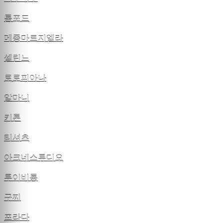
톰포드
메종마르지엘라
셀린느
로로피아나
알마니
키톤
티셔츠
아크네스튜디오
루이비통
구찌
프라다