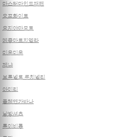
마스터마인드재팬
오프화이트
요지야마모토
메종마르지엘라
미우미우
제냐
브루넬로 쿠치넬리
아미리
돌체앤가바나
남방셔츠
루이비통