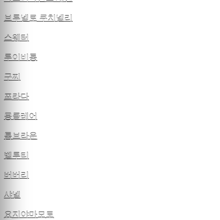
브루넬로 쿠치넬리
스웨터
루이비통
구찌
프라다
몽클레어
톰브라운
벨루티
버버리
샤넬
요지야마모토