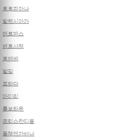
로로피아나
발렌시아가
에르메스
베르사체
로에베
발망
프라다
아미리
톰브라운
크리스챤디올
돌체앤가바나