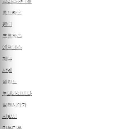
크리스챤디올
톰브라운
펜디
크롬하츠
에르메스
제냐
샤넬
셀린느
보테가베네타
발렌시아가
지방시
미우미우