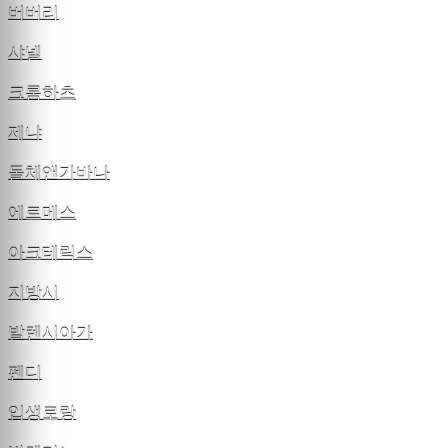
버버리
샤넬
크롬하츠
제냐
돌체앤가바나
에르메스
아크테릭스
지방시
발렌시아가
펜디
입생로랑