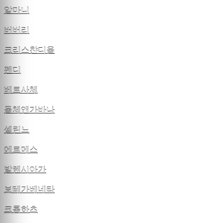
알마니
버버리
크리스챤디올
펜디
베르사체
돌체앤가바나
셀린느
에르메스
발렌시아가
보테가베네타
크롬하츠