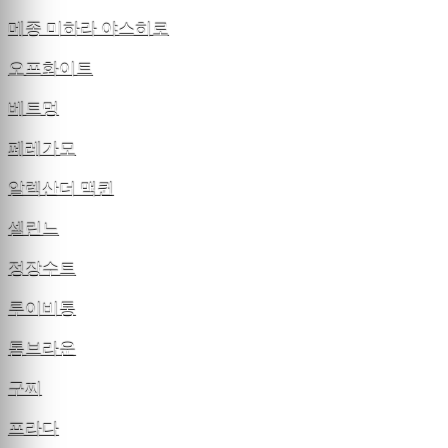
메종 미하라 야스히로
오프화이트
베트멍
페레가모
알렉산더 맥퀸
셀린느
정장수트
루이비통
톰브라운
구찌
프라다