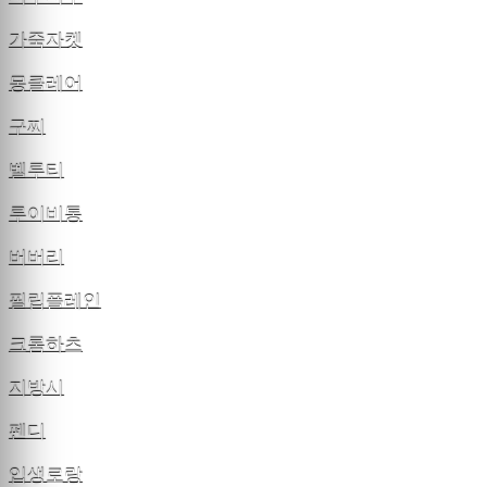
가죽자켓
몽클레어
구찌
벨루티
루이비통
버버리
필립플레인
크롬하츠
지방시
펜디
입생로랑