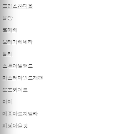
크리스챤디올
발망
로에베
보테가베네타
발리
스톤아일랜드
마스터마인드재팬
오프화이트
아미
메종마르지엘라
패딩아울렛