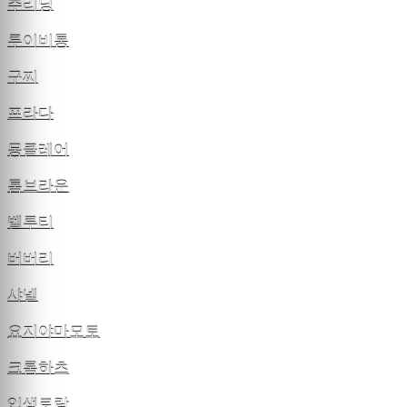
추리닝
루이비통
구찌
프라다
몽클레어
톰브라운
벨루티
버버리
샤넬
요지야마모토
크롬하츠
입생로랑