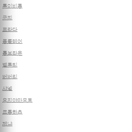
루이비통
구찌
프라다
몽클레어
톰브라운
벨루티
버버리
샤넬
요지야마모토
크롬하츠
제냐