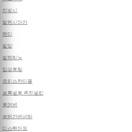
지방시
발렌시아가
펜디
발망
발렌티노
입생로랑
크리스챤디올
브루넬로 쿠치넬리
로에베
보테가베네타
디스퀘어드