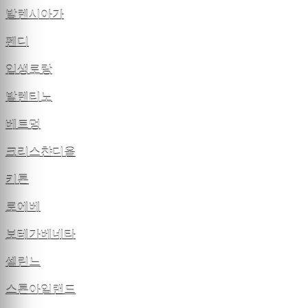
발렌시아가
펜디
입생로랑
발렌티노
베트멍
크리스챤디올
키톤
로에베
보테가베네타
셀린느
스톤아일랜드