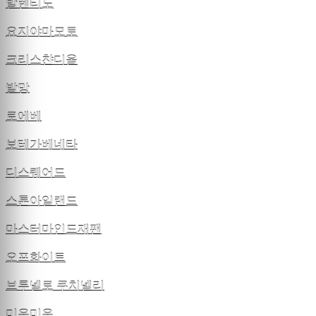
발렌티노
요지야마모토
크리스챤디올
발망
로에베
보테가베네타
디스퀘어드
스톤아일랜드
마스터마인드재팬
오프화이트
브루넬로 쿠치넬리
미우미우