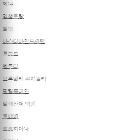
제냐
입생로랑
발망
마스터마인드재팬
톰포드
벨루티
브루넬리 쿠치넬리
필립플레인
알렉산더 맥퀸
로에베
로로피아나