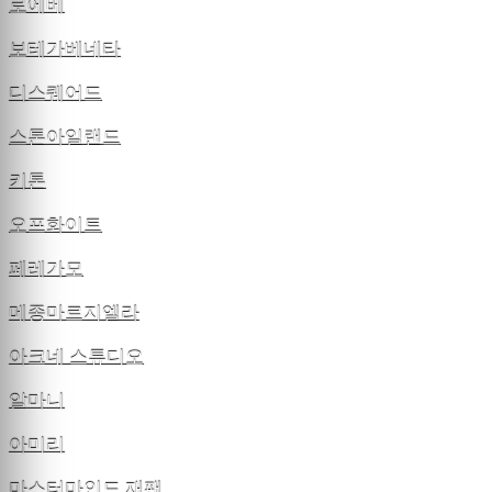
로에베
보테가베네타
디스퀘어드
스톤아일랜드
키톤
오프화이트
페레가모
메종마르지엘라
아크네 스튜디오
알마니
아미리
마스터마인드 재팬