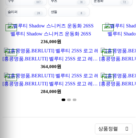
구두
부츠
운동화
117
31
72
슬리퍼
샌들
28
8
BEST
BEST
벨루티 Shadow 스니커즈 운동화 26SS
벨루티 Shado
236,000원
BEST
BEST
[홍콩명품.BERLUTI] 벨루티 25SS 로고 레더 가죽 정장 구두 (블랙), SE5890, S1, 명품스니커즈,운동화,구두,로퍼,하이탑,신발
364,000원
BEST
BEST
[홍콩명품.BERLUTI] 벨루티 25SS 로고 레더 가죽 스니커즈 운동화 (블랙), SE5666, S3, 명품스니커즈,운동화,구두,로퍼,하이탑,신발
284,000원
정렬
상품정렬