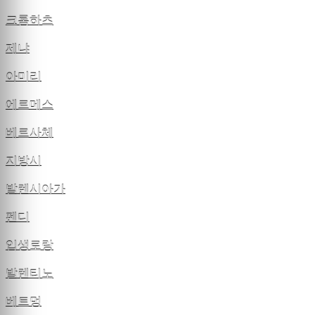
크롬하츠
제냐
아미리
에르메스
베르사체
지방시
발렌시아가
펜디
입생로랑
발렌티노
베트멍