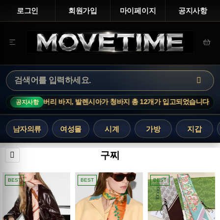
로그인
회원가입
마이페이지
공지사항
니트, 버버리 바지, 발렌시아가 청바지 총 12개가 입고되었습니다.
신
공지사항
남자의류
여성몰
시계
가방
지갑
구찌
BEST
BEST
BEST