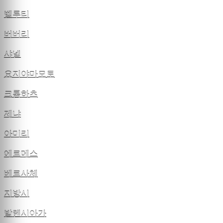
벨루티
버버리
샤넬
요지야마모토
크롬하츠
제냐
아미리
에르메스
베르사체
지방시
발렌시아가