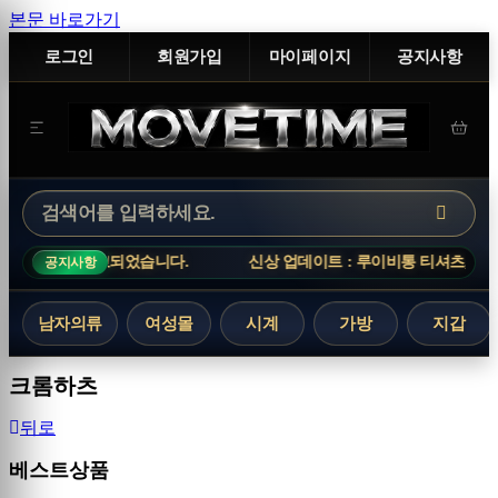
본문 바로가기
로그인
회원가입
마이페이지
공지사항
되었습니다.
신상 업데이트 : 루이비통 티셔츠, 아크네스튜디오 니트,
공지사항
남자의류
여성몰
시계
가방
지갑
크롬하츠
뒤로
베스트상품