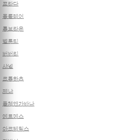
프라다
몽클레어
톰브라운
벨루티
버버리
샤넬
크롬하츠
제냐
돌체앤가바나
에르메스
아크테릭스