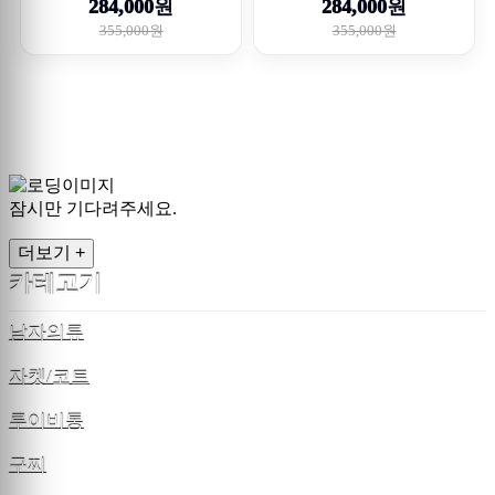
284,000원
284,000원
355,000원
355,000원
잠시만 기다려주세요.
더보기 +
카테고기
남자의류
자켓/코트
루이비통
구찌