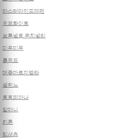
마스터마인드재팬
오프화이트
브루넬로 쿠치넬리
미우미우
톰포드
메종마르지엘라
셀린느
로로피아나
알마니
키톤
티셔츠