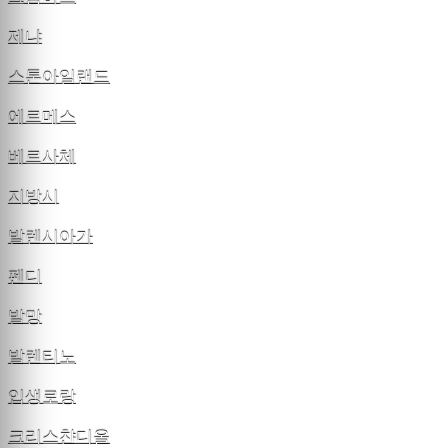
제냐
스톤아일랜드
에르메스
베르사체
지방시
발렌시아가
펜디
발망
발렌티노
입생로랑
크리스챤디올