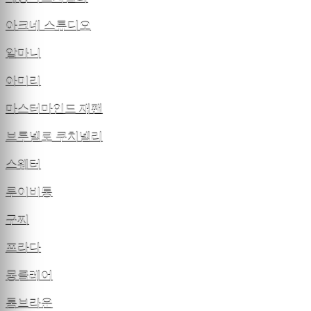
아크네 스튜디오
알마니
아미리
마스터마인드 재팬
브루넬로 쿠치넬리
스웨터
루이비통
구찌
프라다
몽클레어
톰브라운