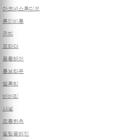
아크네스튜디오
루이비통
구찌
프라다
몽클레어
톰브라운
벨루티
버버리
샤넬
크롬하츠
필립플레인