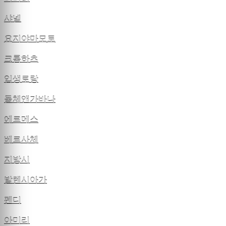
샤넬
요지야마모토
크롬하츠
입생로랑
돌체앤가바나
에르메스
베르사체
지방시
발렌시아가
펜디
아미리