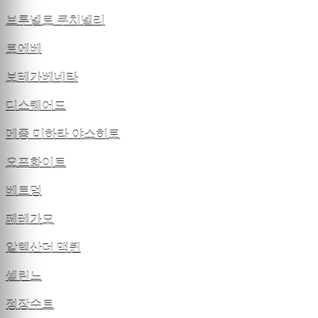
브루넬로 쿠치넬리
로에베
보테가베네타
디스퀘어드
메종 미하라 야스히로
오프화이트
베트멍
페레가모
알렉산더 맥퀸
셀린느
정장수트