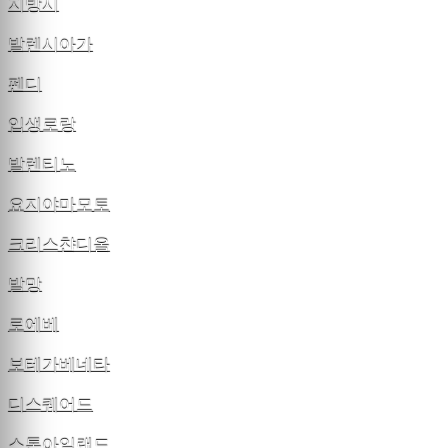
지방시
발렌시아가
펜디
입생로랑
발렌티노
요지야마모토
크리스챤디올
발망
로에베
보테가베네타
디스퀘어드
스톤아일랜드