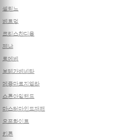
셀린느
베트멍
크리스챤디올
제냐
로에베
보테가베네타
메종마르지엘라
스톤아일랜드
마스터마인드재팬
오프화이트
키톤