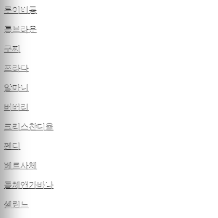
루이비통
톰브라운
구찌
프라다
알마니
버버리
크리스챤디올
펜디
베르사체
돌체앤가바나
셀린느