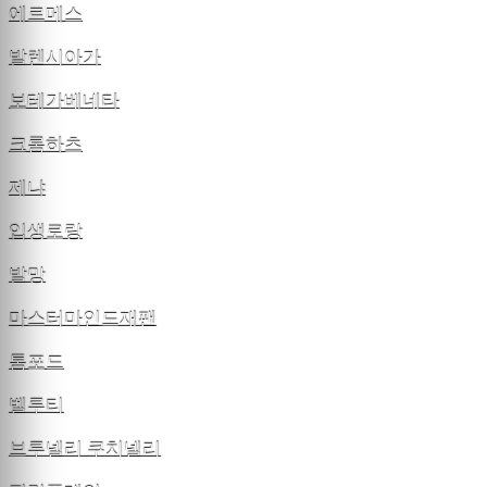
에르메스
발렌시아가
보테가베네타
크롬하츠
제냐
입생로랑
발망
마스터마인드재팬
톰포드
벨루티
브루넬리 쿠치넬리