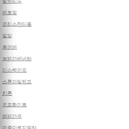
발렌티노
베트멍
크리스챤디올
발망
로에베
보테가베네타
디스퀘어드
스톤아일랜드
키톤
오프화이트
페레가모
메종마르지엘라