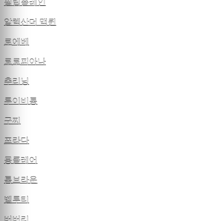
필립플레인
알렉산더 맥퀸
로에베
로로피아나
추리닝
루이비통
구찌
프라다
몽클레어
톰브라운
벨루티
버버리