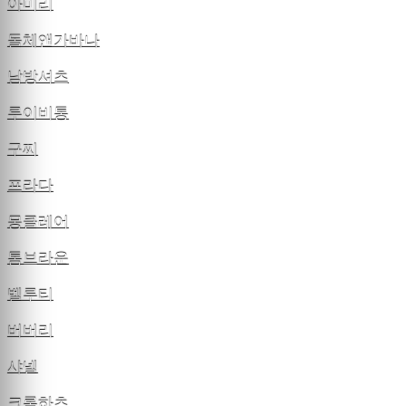
아미리
돌체앤가바나
남방셔츠
루이비통
구찌
프라다
몽클레어
톰브라운
벨루티
버버리
샤넬
크롬하츠