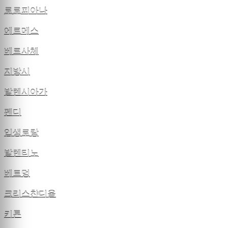
로로피아나
에르메스
베르사체
지방시
발렌시아가
펜디
입생로랑
발렌티노
베트멍
크리스챤디올
키톤