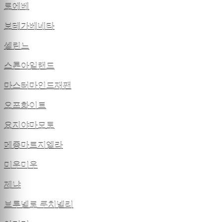
로에베
보테가베네타
셀린느
스톤아일랜드
마스터마인드재팬
오프화이트
요지야마모토
메종마르지엘라
미우미우
제냐
브루넬로 쿠치넬리