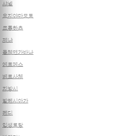
샤넬
요지야마모토
크롬하츠
제냐
돌체앤가바나
에르메스
베르사체
지방시
발렌시아가
펜디
입생로랑