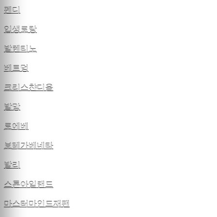
펜디
입생로랑
발렌티노
베트멍
크리스챤디올
발망
로에베
보테가베네타
발리
스톤아일랜드
마스터마인드재팬