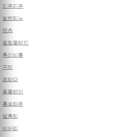
미우미우
발렌티노
팬츠
필립플레인
루이비통
구찌
프라다
몽클레어
톰브라운
벨루티
버버리