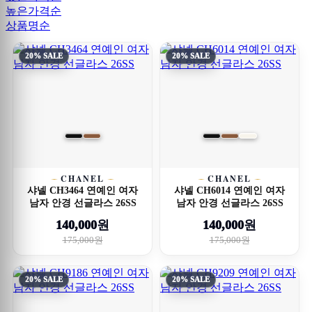
높은가격순
상품명순
20% SALE
20% SALE
CHANEL
CHANEL
샤넬 CH3464 연예인 여자
샤넬 CH6014 연예인 여자
남자 안경 선글라스 26SS
남자 안경 선글라스 26SS
140,000원
140,000원
175,000원
175,000원
20% SALE
20% SALE