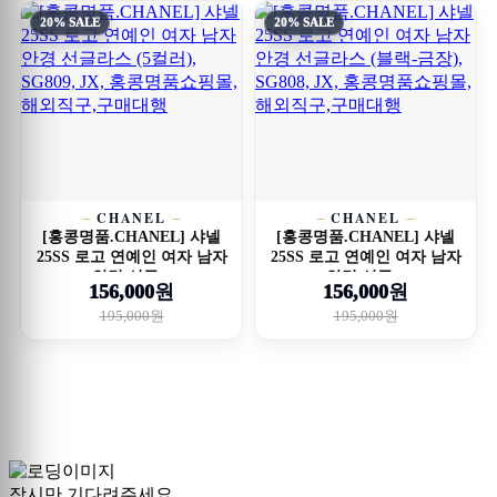
20% SALE
20% SALE
CHANEL
CHANEL
[홍콩명품.CHANEL] 샤넬
[홍콩명품.CHANEL] 샤넬
25SS 로고 연예인 여자 남자
25SS 로고 연예인 여자 남자
안경 선글...
안경 선글...
156,000원
156,000원
195,000원
195,000원
잠시만 기다려주세요.