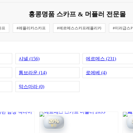
홍콩명품 스카프 & 머플러 전문몰
카프
#레플리카스카프
#에르메스스카프레플리카
#미러급스
샤넬 (156)
에르메스 (231)
톰브라운 (14)
로에베 (4)
막스마라 (0)
20%
할인