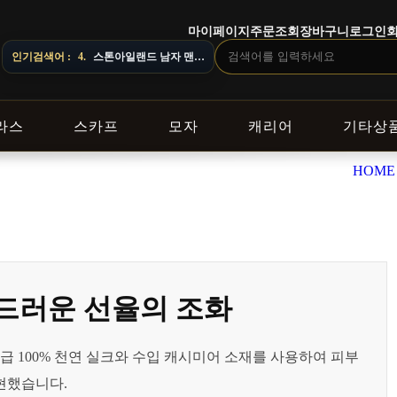
마이페이지
주문조회
장바구니
로그인
4.
스톤아일랜드 남자 맨투맨
이 달라질 수 있으니 주문 전 상담창으로 문의해 주세요.
인기검색어 :
5.
오프화이트 남자 후드
라스
스카프
모자
캐리어
기타상
HOME
드러운 선율의 조화
 100% 천연 실크와 수입 캐시미어 소재를 사용하여 피부
현했습니다.