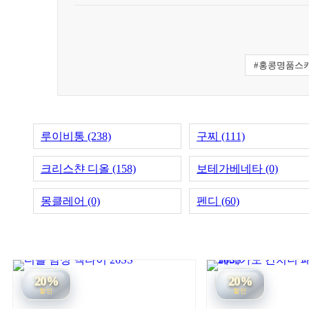
#홍콩명품스
루이비통 (238)
구찌 (111)
크리스챤 디올 (158)
보테가베네타 (0)
몽클레어 (0)
펜디 (60)
20%
20%
할인
할인