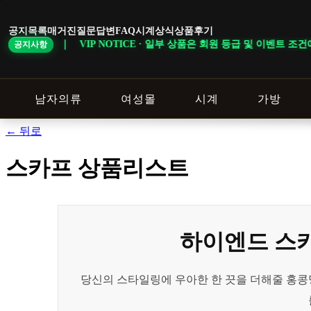
본
문
공지목록
매거진
질문답변
FAQ
시계상식
상품후기
바
 VIP NOTICE · 일부 상품은 회원 등급 및 이벤트 조건에 따라 혜택이
공지사항
로
가
기
남자의류
여성몰
시계
가방
← 뒤로
스카프 상품리스트
하이엔드 스카
당신의 스타일링에 우아한 한 끗을 더해줄 홍콩명