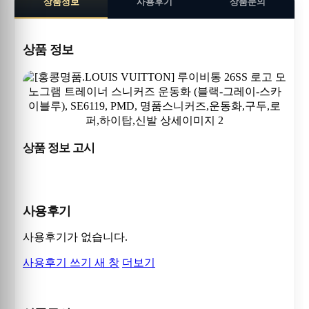
상품정보
사용후기
상품문의
상품 정보
상품 정보 고시
사용후기
사용후기가 없습니다.
사용후기 쓰기
새 창
더보기