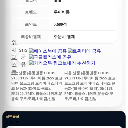
브랜드
루이비통
포인트
5,680점
배송비결제
주문시 결제
위
시
sns
공
리
추천하기
유
스
트
이전상품
[홍콩명품.LOUIS
다음 상품
[홍콩명품.LOUIS
VUITTON] 루이비통 26SS 로고
VUITTON] 루이비통 26SS 로고
남여 모노그램 트레이너 스니커
모노그램 트레이너 스니커즈 운
즈 운동화 (화이트-핑크),
동화 (블랙-아이보리), SE6118,
SE6120, PMD, 명품스니커즈,운
PMD, 명품스니커즈,운동화,구
동화,구두,로퍼,하이탑,신발
두,로퍼,하이탑,신발
선택옵션
사이즈