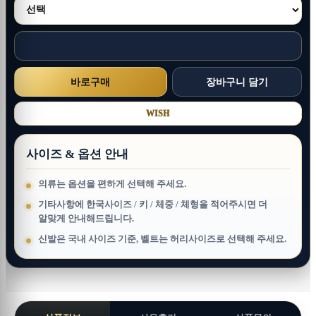
WISH
사이즈 & 옵션 안내
의류는 옵션을 편하게 선택해 주세요.
기타사항에 한국사이즈 / 키 / 체중 / 체형을 적어주시면 더
알맞게 안내해드립니다.
신발은 국내 사이즈 기준, 벨트는 허리사이즈로 선택해 주세요.