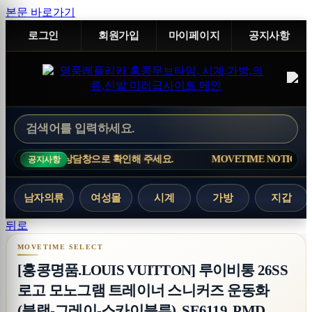
본문 바로가기
로그인
회원가입
마이페이지
공지사항
 주문 전 상담창으로 확인해 주세요.
MOVETIME NOTICE · 인기
공지사항
남자의류
여성몰
시계
가방
지갑
[홍콩명품.LOUIS VUITTON] 루이비통 26SS
뒤로
[홍콩명품.LOUIS VUITTON] 루이비통 26SS
로고 모노그램 트레이너 스니커즈 운동화
(블랙-그레이-스카이블루), SE6119, PMD,