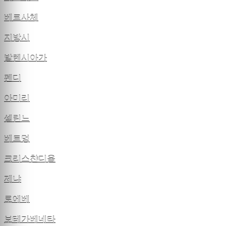
베르사체
지방시
발렌시아가
펜디
아미리
셀린느
베트멍
크리스챤디올
제냐
로에베
보테가베네타