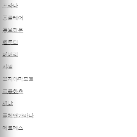
프라다
몽클레어
톰브라운
벨루티
버버리
샤넬
요지야마모토
크롬하츠
제냐
돌체앤가바나
에르메스