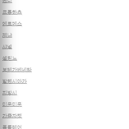
펜디
크롬하츠
에르메스
제냐
샤넬
셀린느
보테가베네타
발렌시아가
지방시
미우미우
가죽자켓
몽클레어