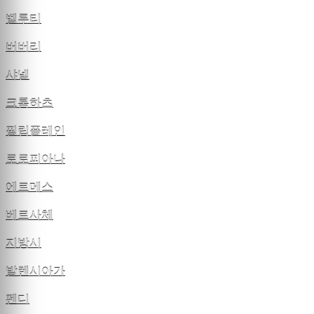
벨루티
버버리
샤넬
크롬하츠
필립플레인
로로피아나
에르메스
베르사체
지방시
발렌시아가
펜디