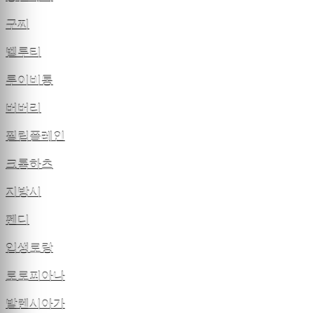
구찌
벨루티
루이비통
버버리
필립플레인
크롬하츠
지방시
펜디
입생로랑
로로피아나
발렌시아가