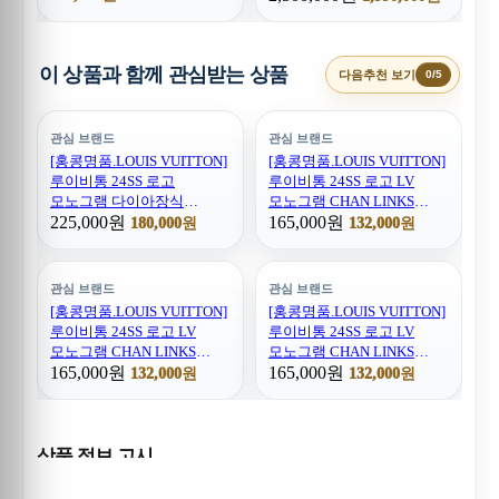
무브타임,악세사리,잡화,
홍콩명품쇼핑몰,무브타임,
생활용품
악세사리,잡화,생활용품
이 상품과 함께 관심받는 상품
다음추천 보기
0/5
관심 브랜드
관심 브랜드
[홍콩명품.LOUIS VUITTON]
[홍콩명품.LOUIS VUITTON]
루이비통 24SS 로고
루이비통 24SS 로고 LV
모노그램 다이아장식
모노그램 CHAN LINKS
925실버 팔찌, ET2678, NNT,
225,000원
PATCHES 22cm 팔찌,
165,000원
180,000원
132,000원
홍콩명품쇼핑몰,인터넷명품,
ET2673, AGG,
온라인명품사이트,남자명품,
홍콩명품쇼핑몰,인터넷명품,
해외직구
온라인명품사이트,남자명품,
관심 브랜드
관심 브랜드
해외직구
[홍콩명품.LOUIS VUITTON]
[홍콩명품.LOUIS VUITTON]
루이비통 24SS 로고 LV
루이비통 24SS 로고 LV
모노그램 CHAN LINKS
모노그램 CHAN LINKS
PATCHES 21cm 팔찌,
165,000원
PATCHES 22cm 팔찌,
165,000원
132,000원
132,000원
ET2672, AGG,
ET2671, AGG,
홍콩명품쇼핑몰,인터넷명품,
홍콩명품쇼핑몰,인터넷명품,
온라인명품사이트,남자명품,
온라인명품사이트,남자명품,
해외직구
해외직구
상품 정보 고시