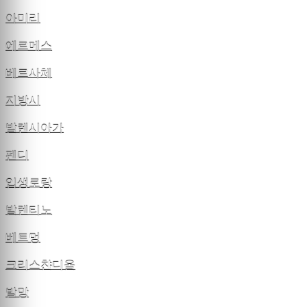
아미리
에르메스
베르사체
지방시
발렌시아가
펜디
입생로랑
발렌티노
베트멍
크리스챤디올
발망