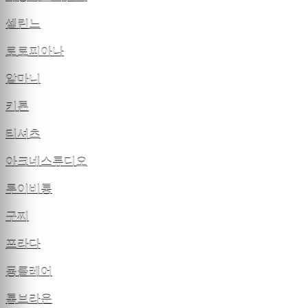
셀린느
로로피아나
알마니
키톤
티셔츠
아크네스튜디오
루이비통
구찌
프라다
몽클레어
톰브라운