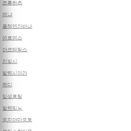
크롬하츠
제냐
돌체앤가바나
에르메스
아크테릭스
지방시
발렌시아가
펜디
입생로랑
발렌티노
요지야마모토