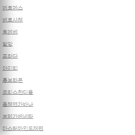
에르메스
베르사체
로에베
발망
프라다
아미리
톰브라운
크리스챤디올
돌체앤가바나
보테가베네타
마스터마인드재팬