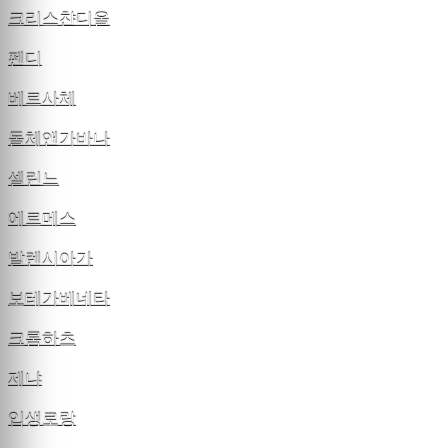
크리스챤디올
펜디
베르사체
돌체앤가바나
셀린느
에르메스
발렌시아가
보테가베네타
크롬하츠
제냐
입생로랑