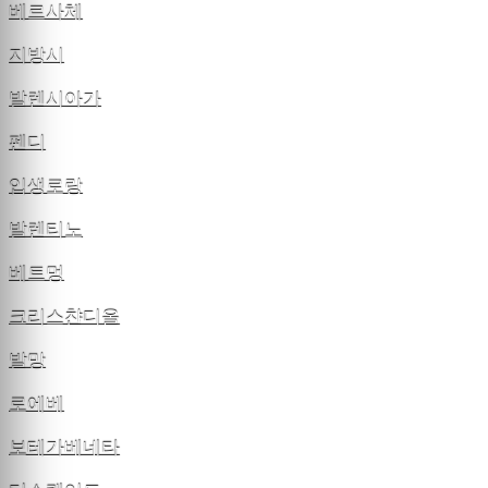
베르사체
지방시
발렌시아가
펜디
입생로랑
발렌티노
베트멍
크리스챤디올
발망
로에베
보테가베네타