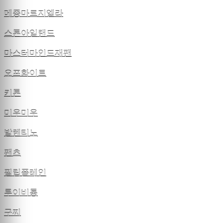
메종마르지엘라
스톤아일랜드
마스터마인드재팬
오프화이트
키톤
미우미우
발렌티노
팬츠
필립플레인
루이비통
구찌