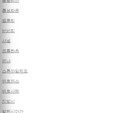
몽클레어
톰브라운
벨루티
버버리
샤넬
크롬하츠
제냐
스톤아일랜드
에르메스
베르사체
지방시
발렌시아가