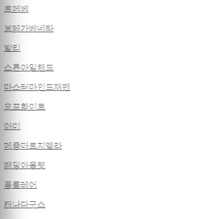
로에베
보테가베네타
발리
스톤아일랜드
마스터마인드재팬
오프화이트
아미
메종마르지엘라
패딩아울렛
몽클레어
캐나다구스