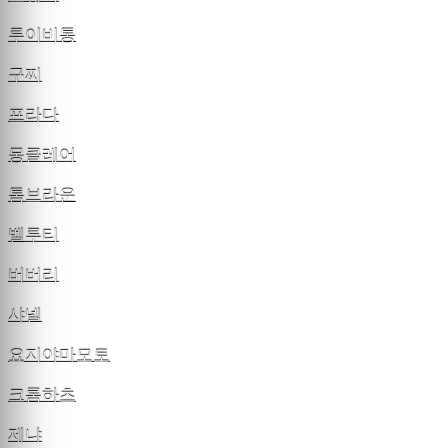
루이비통
구찌
프라다
몽클레어
톰브라운
벨루티
버버리
샤넬
요지야마모토
크롬하츠
제냐