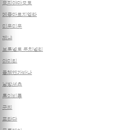
요지야마모토
메종마르지엘라
미우미우
제냐
브루넬로 쿠치넬리
아미리
돌체앤가바나
남방셔츠
루이비통
구찌
프라다