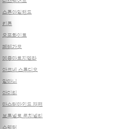
디스퀘어드
스톤아일랜드
키톤
오프화이트
페레가모
메종마르지엘라
아크네 스튜디오
알마니
아미리
마스터마인드 재팬
브루넬로 쿠치넬리
스웨터