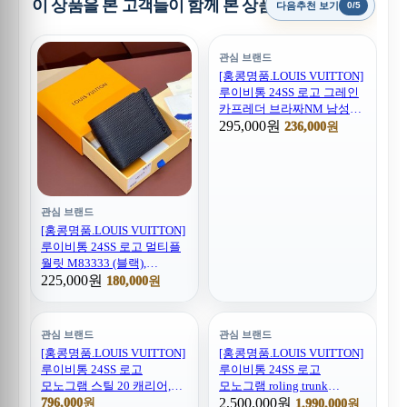
이 상품을 본 고객들이 함께 본 상품
다음추천 보기
0/5
관심 브랜드
[홍콩명품.LOUIS VUITTON]
루이비통 24SS 로고 그레인
카프레더 브라짜NM 남성
장지갑 M83126 (블랙),
295,000원
236,000원
BGM4058, BDA, 명품지갑,
무브타임쇼핑몰,홍콩명품,
사이트,명품쇼핑몰
관심 브랜드
[홍콩명품.LOUIS VUITTON]
루이비통 24SS 로고 멀티플
월릿 M83333 (블랙),
BGM4061, BDA, 명품지갑,
225,000원
180,000원
무브타임쇼핑몰,홍콩명품,
사이트,명품쇼핑몰
관심 브랜드
관심 브랜드
[홍콩명품.LOUIS VUITTON]
[홍콩명품.LOUIS VUITTON]
루이비통 24SS 로고
루이비통 24SS 로고
모노그램 스틸 20 캐리어,
모노그램 roling trunk
CR116, B4, 홍콩명품쇼핑몰,
캐리어, CR115, B4,
2,500,000원
796,000원
1,990,000원