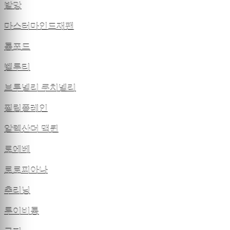
발망
마스터마인드재팬
톰포드
벨루티
브루넬리 쿠치넬리
필립플레인
알렉산더 맥퀸
로에베
로로피아나
추리닝
루이비통