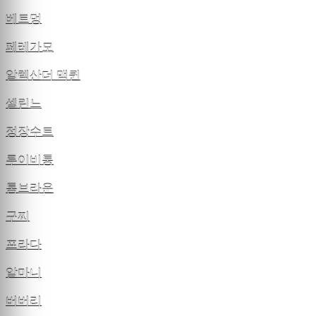
베트멍
페레가모
알렉산더 맥퀸
셀린느
정장수트
루이비통
톰브라운
구찌
프라다
알마니
버버리