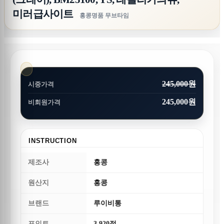
미러급사이트
홍콩명품 무브타임
245,000원
시중가격
245,000원
비회원가격
INSTRUCTION
제조사
홍콩
원산지
홍콩
브랜드
루이비통
포인트
3,920점