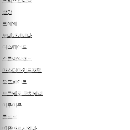
크리스챤디올
발망
로에베
보테가베네타
디스퀘어드
스톤아일랜드
마스터마인드재팬
오프화이트
브루넬로 쿠치넬리
미우미우
톰포드
메종마르지엘라