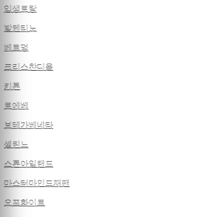
입생로랑
발렌티노
베트멍
크리스챤디올
키톤
로에베
보테가베네타
셀린느
스톤아일랜드
마스터마인드재팬
오프화이트