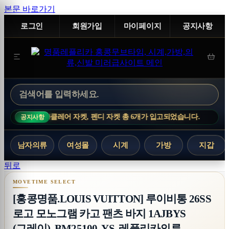
본문 바로가기
로그인
회원가입
마이페이지
공지사항
츠, 몽클레어 자켓, 펜디 자켓 총 6개가 입고되었습니다.
신상 업데이
공지사항
남자의류
여성몰
시계
가방
지갑
[홍콩명품.LOUIS VUITTON] 루이비통 26SS 로
뒤로
[홍콩명품.LOUIS VUITTON] 루이비통 26SS
로고 모노그램 카고 팬츠 바지 1AJBYS
(그레이), BM25100, YS, 레플리카의류,