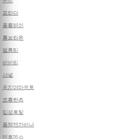
구찌
프라다
몽클레어
톰브라운
벨루티
버버리
샤넬
요지야마모토
크롬하츠
입생로랑
돌체앤가바나
에르메스