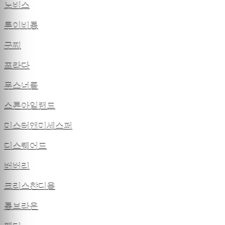
노비스
루이비통
구찌
프라다
무스너클
스톤아일랜드
미스터앤미세스퍼
디스퀘어드
버버리
크리스챤디올
톰브라운