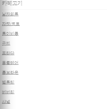
카테고기
남자의류
자켓/코트
루이비통
구찌
프라다
몽클레어
톰브라운
벨루티
버버리
샤넬