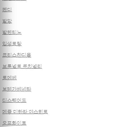
펜디
발망
발렌티노
입생로랑
크리스챤디올
브루넬로 쿠치넬리
로에베
보테가베네타
디스퀘어드
메종 미하라 야스히로
오프화이트