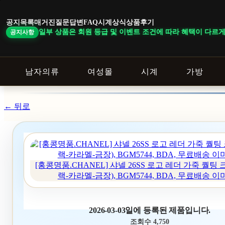
본
문
공지목록
매거진
질문답변
FAQ
시계상식
상품후기
바
 일부 상품은 회원 등급 및 이벤트 조건에 따라 혜택이 다르게 적용됩니다. ｜
공지사항
로
가
기
남자의류
여성몰
시계
가방
← 뒤로
[홍콩명품.CHANEL] 샤넬 26SS 로고 레더 가죽 퀄팅
랙-카라멜-금장), BGM5744, BDA, 무료배송 이
2026-03-03일에 등록된 제품입니다.
조회수 4,750