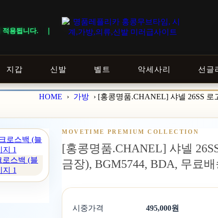
 DELIVERY NOTICE · 지역에 따라 배송 일정이 달라질 수 있으니 
지갑
신발
벨트
악세사리
선글
HOME
›
가방
›
[홍콩명품.CHANEL] 샤넬 26SS 
MOVETIME PREMIUM COLLECTION
[홍콩명품.CHANEL] 샤넬 26
 크로스백 (블
금장), BGM5744, BDA, 무료
미지 1
시중가격
495,000원