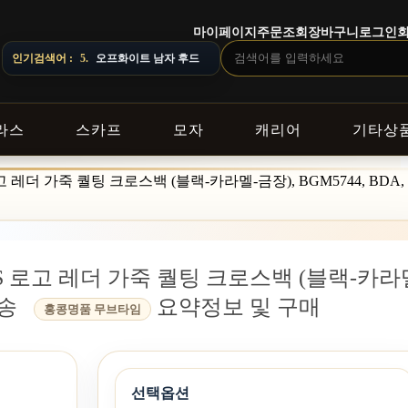
마이페이지
주문조회
장바구니
로그인
주문 전 상담창으로 문의해 주세요.
인기검색어 :
5.
오프화이트 남자 후드
라스
스카프
모자
캐리어
기타상
로고 레더 가죽 퀄팅 크로스백 (블랙-카라멜-금장), BGM5744, BDA
SS 로고 레더 가죽 퀄팅 크로스백 (블랙-카라
배송
요약정보 및 구매
홍콩명품 무브타임
선택옵션