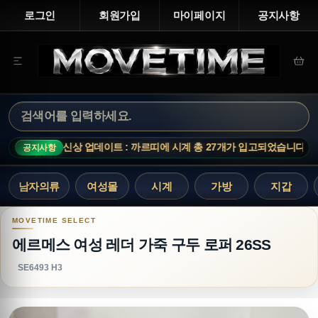
로그인
회원가입
마이페이지
공지사항
신상 업데이트 : 까르띠에 시계 총 27개가 입고되었습니다.
공지사항
남자의류
여성몰
시계
가방
지갑
에르메스 여성 레더 가죽 구두 로퍼 26SS
에르메스 여성 레더 가죽 구두 로퍼 26SS
SE6493 H3