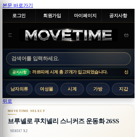
본문 바로가기
로그인
회원가입
마이페이지
공지사항
 업데이트 : 까르띠에 시계 총 27개가 입고되었습니다.
신상 업데이트
공지사항
남자의류
여성몰
시계
가방
지갑
브루넬로 쿠치넬리 스니커즈 운동화 26SS
뒤로
브루넬로 쿠치넬리 스니커즈 운동화 26SS
SE6517 X2