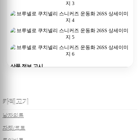
상품 정보 고시
카테고기
남자의류
자켓/코트