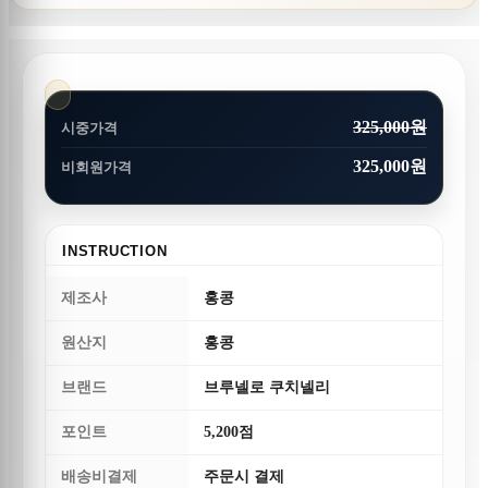
325,000원
시중가격
325,000원
비회원가격
INSTRUCTION
제조사
홍콩
원산지
홍콩
브랜드
브루넬로 쿠치넬리
포인트
5,200점
배송비결제
주문시 결제