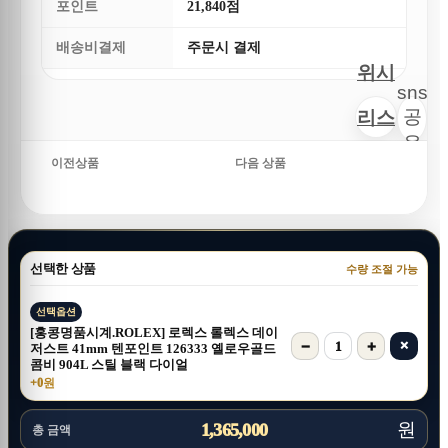
포인트
21,840점
배송비결제
주문시 결제
위시
sns
공
리스
유
트
이전상품
다음 상품
선택한 상품
수량 조절 가능
선택옵션
[홍콩명품시계.ROLEX] 로렉스 롤렉스 데이
−
+
×
1
저스트 41mm 텐포인트 126333 옐로우골드
콤비 904L 스틸 블랙 다이얼
+0원
원
1,365,000
총 금액