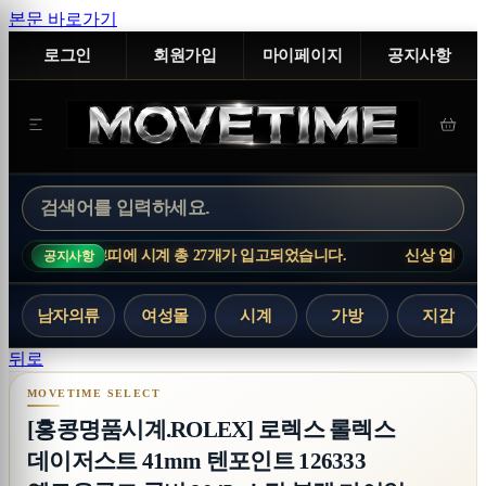
본문 바로가기
로그인
회원가입
마이페이지
공지사항
띠에 시계 총 27개가 입고되었습니다.
신상 업데이트 : 까르띠에 시계
공지사항
남자의류
여성몰
시계
가방
지갑
[홍콩명품시계.ROLEX] 로렉스 롤렉스 데이저스트 4
뒤로
[홍콩명품시계.ROLEX] 로렉스 롤렉스
데이저스트 41mm 텐포인트 126333