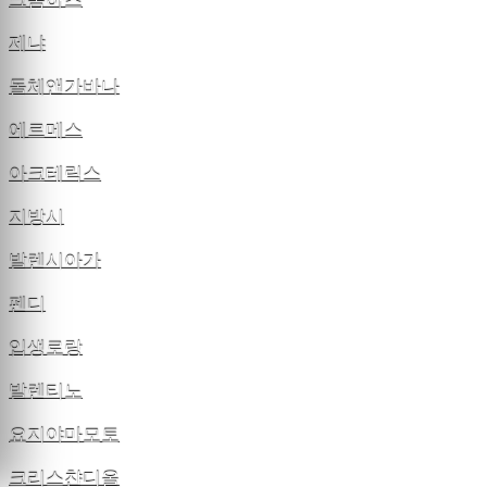
크롬하츠
제냐
돌체앤가바나
에르메스
아크테릭스
지방시
발렌시아가
펜디
입생로랑
발렌티노
요지야마모토
크리스챤디올