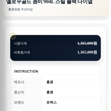
옐로우골드 콤비 904L 스틸 블랙 다이얼
홍콩명품 무브타임
1,365,000원
시중가격
1,365,000원
비회원가격
INSTRUCTION
제조사
홍콩
원산지
홍콩
브랜드
로렉스