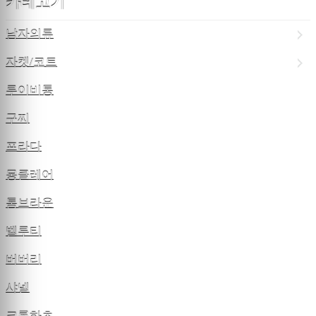
카테고기
남자의류
자켓/코트
루이비통
구찌
프라다
몽클레어
톰브라운
벨루티
버버리
샤넬