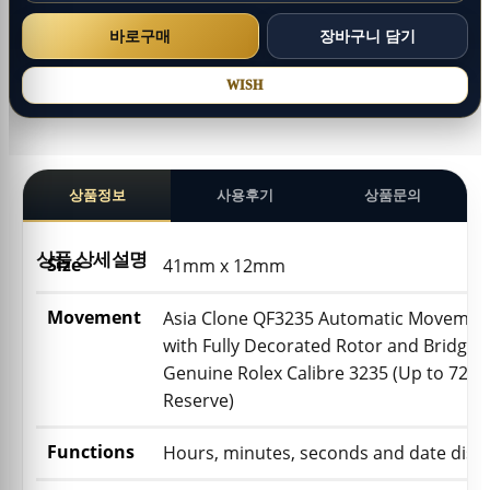
WISH
상품정보
사용후기
상품문의
상품 상세설명
Size
41mm x 12mm
Movement
Asia Clone QF3235 Automatic Movemen
with Fully Decorated Rotor and Bridges 
Genuine Rolex Calibre 3235 (Up to 72h
Reserve)
Functions
Hours, minutes, seconds and date disp