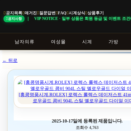
본
문
공지목록
매거진
질문답변
FAQ
시계상식
상품후기
바
VIP NOTICE · 일부 상품은 회원 등급 및 이벤트 조건에 따라 혜택이 
공지사항
로
가
기
남자의류
여성몰
시계
가방
← 뒤로
[홍콩명품시계.ROLEX] 로렉스 롤렉스 데이저스트 41mm 
로우골드 콤비 904L 스틸 옐로우골드 다이얼 이
2025-10-17일에 등록된 제품입니다.
조회수 4,763