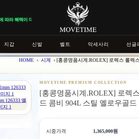
다르게 적용됩니다. ｜ DELIVERY NOTICE · 지역에 따라 배송 일정
지갑
신발
벨트
악세사리
선글
HOME
›
시계
›
[홍콩명품시계.ROLEX] 로렉스 롤렉스
MOVETIME PREMIUM COLLECTION
[홍콩명품시계.ROLEX] 로렉스
126333 옐
드 콤비 904L 스틸 옐로우골
미지 1
시중가격
1,365,000원