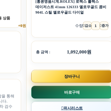
[홍콩명품시계.ROLEX] 로렉스 롤렉스
데이저스트 41mm 126333 옐로우골드 콤비
904L 스틸 옐로우골드 다이얼
용 상품
수량
감소
증가
+0원
1,092,000원
총 금액 :
장바구니
바로구매
담을 통해
니다.
차 검수
위시리스트