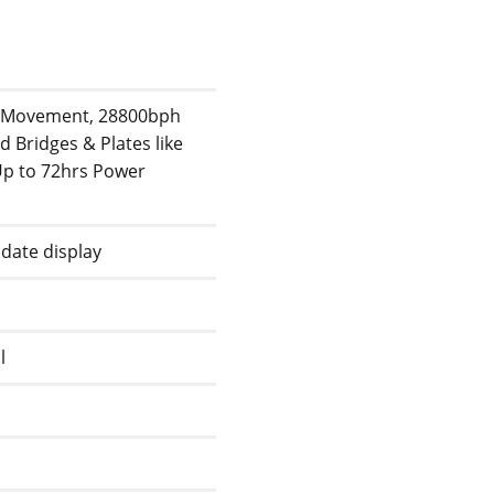
c Movement, 28800bph
d Bridges & Plates like
Up to 72hrs Power
date display
l