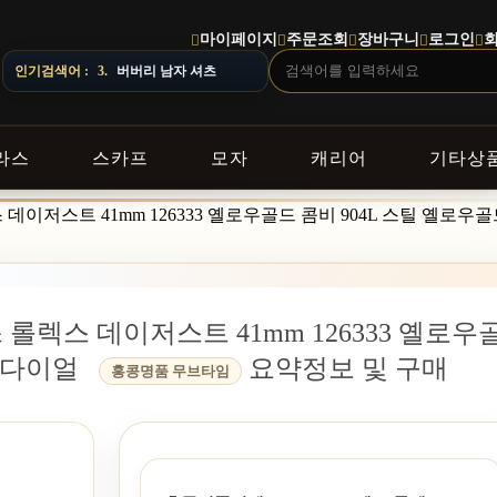
마이페이지
주문조회
장바구니
로그인
이 달라질 수 있으니 주문 전 상담창으로 문의해 주세요.
인기검색어 :
4.
스톤아일랜드 남자 맨투맨
라스
스카프
모자
캐리어
기타상
 데이저스트 41mm 126333 옐로우골드 콤비 904L 스틸 옐로우
 롤렉스 데이저스트 41mm 126333 옐로우
드 다이얼
요약정보 및 구매
홍콩명품 무브타임