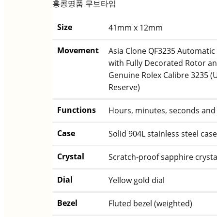
홍콩명품 무브타임
Size
41mm x 12mm
Movement
Asia Clone QF3235 Automati
with Fully Decorated Rotor an
Genuine Rolex Calibre 3235 (
Reserve)
Functions
Hours, minutes, seconds and 
Case
Solid 904L stainless steel case
Crystal
Scratch-proof sapphire crysta
Dial
Yellow gold dial
Bezel
Fluted bezel (weighted)