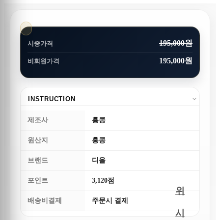
195,000원
시중가격
195,000원
비회원가격
INSTRUCTION
제조사
홍콩
원산지
홍콩
브랜드
디올
포인트
3,120점
위
배송비결제
주문시 결제
시