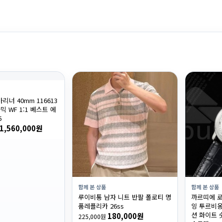
리너 40mm 116613
믹 WF 1:1 베스트 에
5
1,560,000원
함께 본 상품
함께 본 상품
루이비통 남자 니트 반팔 폴로티 명
까르띠에 로
품레플리카 26ss
잉 투르비옹
션 화이트 
180,000원
225,000원