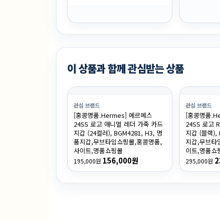
이 상품과 함께 관심받는 상품
관심 브랜드
관심 브랜드
[홍콩명품.Hermes] 에르메스
[홍콩명품.H
24SS 로고 애니멀 레더 가죽 카드
24SS 로고 
지갑 (24컬러), BGM4281, H3, 명
지갑 (블랙), 
품지갑,무브타임쇼핑몰,홍콩명품,
지갑,무브타
사이트,명품쇼핑몰
이트,명품쇼
156,000원
2
195,000원
295,000원