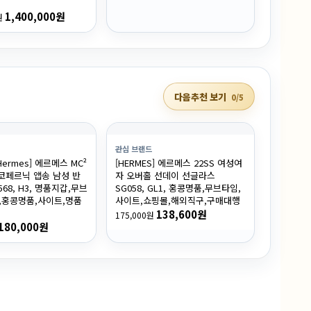
1,400,000원
원
다음추천 보기
0/5
관심 브랜드
ermes] 에르메스 MC²
[HERMES] 에르메스 22SS 여성여
c 코페르닉 앱송 남성 반
자 오버홀 선데이 선글라스
568, H3, 명품지갑,무브
SG058, GL1, 홍콩명품,무브타임,
,홍콩명품,사이트,명품
사이트,쇼핑몰,해외직구,구매대행
138,600원
175,000원
180,000원