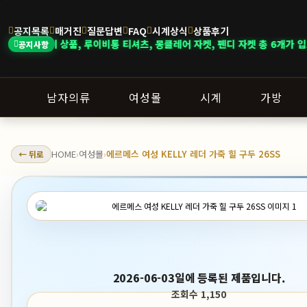
공지목록
매거진
질문답변
FAQ
시계상식
상품후기
에베 상품, 루이비통 티셔츠, 몽클레어 자켓, 펜디 자켓 총 6개가 입고되었습니
공지사항
남자의류
여성몰
시계
가방
HOME
여성몰
에르메스 여성 KELLY 레더 가죽 힐 구두 26SS
← 뒤로
›
›
2026-06-03일에 등록된 제품입니다.
조회수 1,150