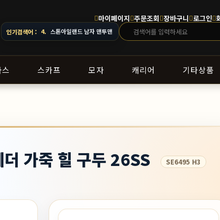
마이페이지
주문조회
장바구니
로그인
4.
스톤아일랜드 남자 맨투맨
인기검색어 :
5.
오프화이트 남자 후드
라스
스카프
모자
캐리어
기타상품
레더 가죽 힐 구두 26SS
SE6495 H3