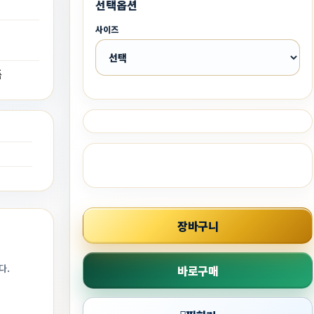
선택옵션
사이즈
품
점
장바구니
다.
바로구매