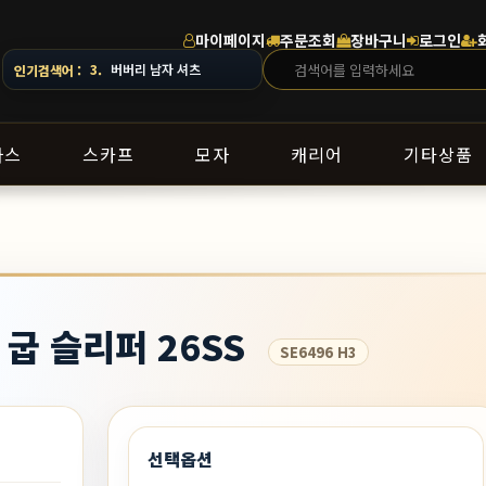
마이페이지
주문조회
장바구니
로그인
· 지역에 따라 배송 일정이 달라질 수 있으니 주문 전 상담창으로 문의해 주세요.
3.
버버리 남자 셔츠
인기검색어 :
라스
스카프
모자
캐리어
기타상품
 굽 슬리퍼 26SS
SE6496 H3
선택옵션