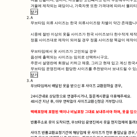
여름 반팔티나, 청바지, 자켓들은 고민빼시고 편히 주문해주시구요
겨울에 제작되는 패딩이나, 가죽자켓 또한 가격대에 따라서 퀄리티
닫기
A
무브타임 의류 사이즈는 한국 의류사이즈랑 차별이 약간 존재합니
시중에 절반 이상의 옷들 사이즈가 한국 사이즈보다 한수작게 제
정품 사이즈대로 제작이 되어질 경우 정품 사이즈랑 똑같이 제작이
무브타임에서 옷 사이즈가 고민되실 경우
옵션에 출력되는 사이즈는 임의로 선택하시구요,
주문서 설명란에 회원님 키하고 체중, 그리고 현재 입고 계신 한
무브타임 운영진에서 합당한 사이즈를 추천받아서 보내드릴 수 있습
닫기
A
무브타임에서 배달된 옷을 받으신 후 사이즈 교환원하실 경우,
24시간내로 상담창으로 연결주시거나, 질문게시판을 이용해주세요.
48시간 지난 후, 아무 연락없이 사이즈교환신청은 거부합니다.
택배포장에 포함된 텍이나 비닐포장 그대로 보내주셔야 하며, 옷을 입으
반품주소로 옷이 도착되면, 무브타임 운영진에서 옷을 현지업체에 돌려보
사이즈 반품교환요청기간에 해당업체 옷 사이즈가 전부 품절났을 경우,