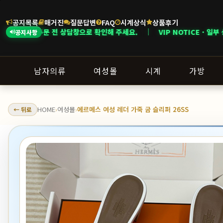
공지목록
매거진
질문답변
FAQ
시계상식
상품후기
전 상담창으로 확인해 주세요. ｜ VIP NOTICE · 일부 상품은 회원 등급 
공지사항
남자의류
여성몰
시계
가방
HOME
여성몰
에르메스 여성 레더 가죽 굽 슬리퍼 26SS
← 뒤로
›
›